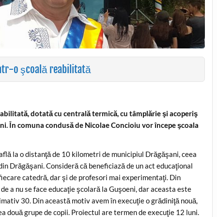
ntr-o şcoală reabilitată
abilitată, dotată cu centrală termică, cu tâmplărie şi acoperiş
 buni. În comuna condusă de Nicolae Concioiu vor începe şcoala
află la o distanţă de 10 kilometri de municipiul Drăgăşani, ceea
ile din Drăgăşani. Consideră că beneficiază de un act educaţional
iecare catedră, dar şi de profesori mai experimentaţi. Din
 de a nu se face educaţie şcolară la Guşoeni, dar aceasta este
oximativ 30. Din această motiv avem în execuţie o grădiniţă nouă,
ea două grupe de copii. Proiectul are termen de execuţie 12 luni.