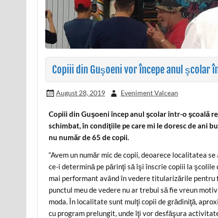
Copiii din Guşoeni vor începe anul şcolar î
August 28, 2019
Eveniment Valcean
Copiii din Guşoeni încep anul şcolar într-o şcoală re
schimbat, în condiţiile pe care mi le doresc de ani
nu număr de 65 de copii.
“Avem un număr mic de copii, deoarece localitatea se 
ce-i determină pe părinţi să îşi înscrie copiii la şcol
mai performant având în vedere titularizările pentru f
punctul meu de vedere nu ar trebui să fie vreun motiv
moda. În localitate sunt mulţi copii de grădiniţă, apr
cu program prelungit, unde îţi vor desfăşura activitat