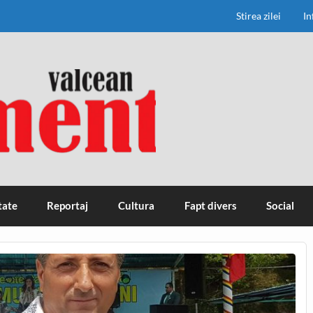
Stirea zilei
In
tate
Reportaj
Cultura
Fapt divers
Social