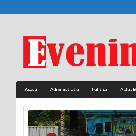
Skip
to
content
Eveniment Valcean
Acasa
Administratie
Politica
Actuali