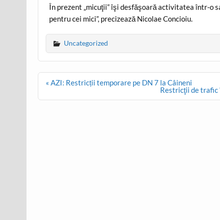
În prezent „micuţii” îşi desfăşoară activitatea într-o sa
pentru cei mici”, precizează Nicolae Concioiu.
Uncategorized
Post
« AZI: Restricții temporare pe DN 7 la Câineni
navigation
Restricţii de traf