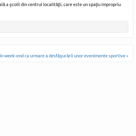
lă a şcolii din centrul localităţii, care este un spaţiu impropriu
ic în week-end ca urmare a desfăşurării unor evenimente sportive »