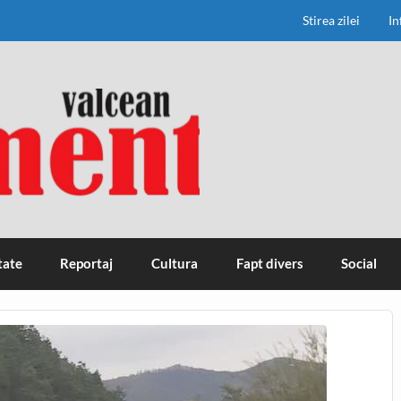
Stirea zilei
In
tate
Reportaj
Cultura
Fapt divers
Social