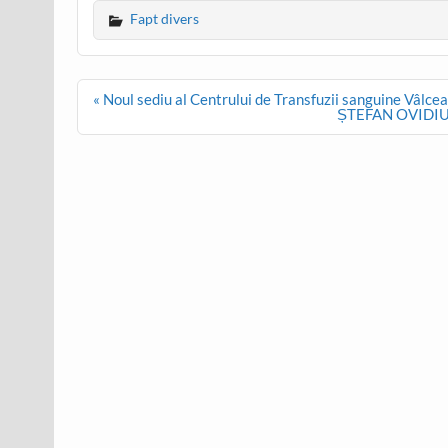
Fapt divers
Post
« Noul sediu al Centrului de Transfuzii sanguine Vâlce
navigation
ȘTEFAN OVIDIU PO