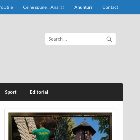
foUtile
Ce ne spune …Ana !!!
Anunturi
Contact
Sport
Editorial