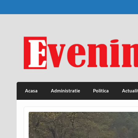
Skip
to
content
Eveniment Valcean
Acasa
Administratie
Politica
Actuali