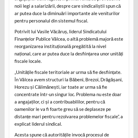
noii legi a salarizării, despre care sindicaliștii spun că
ar putea duce la diminuări importante ale veniturilor
pentru personalul din sistemul fiscal.
Potrivit lui Vasile Văcăruș, liderul Sindicatului
Finanțelor Publice Vâlcea, o altă problemă majoră este
reorganizarea instituțională pregătită la nivel
național, care ar putea duce la desființarea unor unități
fiscale locale.
„Unitățile fiscale teritoriale ar urma să fie desființate.
În Vâlcea avem structuri la Băbeni, Brezoi, Drăgășani,
Horezu și Călimănești, iar toate ar urma să fie
concentrate într-un singur loc. Problema nu este doar
a angajaților, ci și a contribuabililor, pentru că
oamenilor le va fi foarte greu să se deplaseze pe
distanțe mari pentru rezolvarea problemelor fiscale”, a
explicat liderul sindical.
Acesta spune că autoritățile invocă procesul de