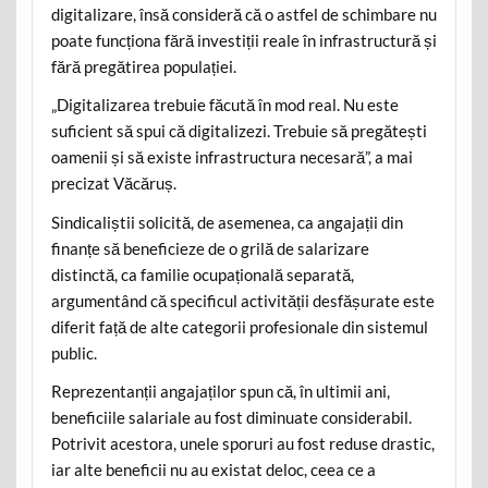
digitalizare, însă consideră că o astfel de schimbare nu
poate funcționa fără investiții reale în infrastructură și
fără pregătirea populației.
„Digitalizarea trebuie făcută în mod real. Nu este
suficient să spui că digitalizezi. Trebuie să pregătești
oamenii și să existe infrastructura necesară”, a mai
precizat Văcăruș.
Sindicaliștii solicită, de asemenea, ca angajații din
finanțe să beneficieze de o grilă de salarizare
distinctă, ca familie ocupațională separată,
argumentând că specificul activității desfășurate este
diferit față de alte categorii profesionale din sistemul
public.
Reprezentanții angajaților spun că, în ultimii ani,
beneficiile salariale au fost diminuate considerabil.
Potrivit acestora, unele sporuri au fost reduse drastic,
iar alte beneficii nu au existat deloc, ceea ce a