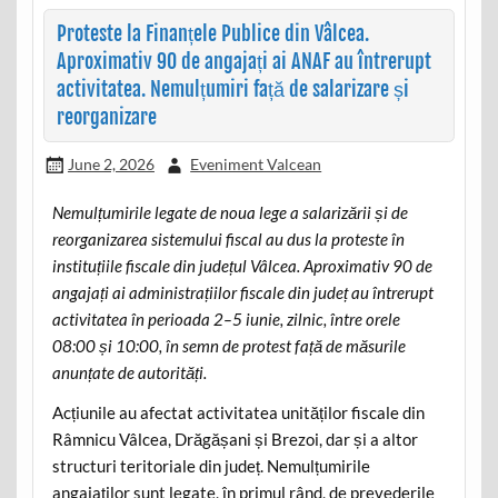
Proteste la Finanțele Publice din Vâlcea.
Aproximativ 90 de angajați ai ANAF au întrerupt
activitatea. Nemulțumiri față de salarizare și
reorganizare
June 2, 2026
Eveniment Valcean
Nemulțumirile legate de noua lege a salarizării și de
reorganizarea sistemului fiscal au dus la proteste în
instituțiile fiscale din județul Vâlcea. Aproximativ 90 de
angajați ai administrațiilor fiscale din județ au întrerupt
activitatea în perioada 2–5 iunie, zilnic, între orele
08:00 și 10:00, în semn de protest față de măsurile
anunțate de autorități.
Acțiunile au afectat activitatea unităților fiscale din
Râmnicu Vâlcea, Drăgășani și Brezoi, dar și a altor
structuri teritoriale din județ. Nemulțumirile
angajaților sunt legate, în primul rând, de prevederile