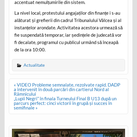
accentuat nemulțumirile din sistem.
La nivel local, protestului angajaților din finanțe i s-au
alăturat și grefierii din cadrul Tribunalului Vâlcea și al
instanțelor arondate. Activitatea acestora urmează să
fie suspendată temporar, iar ședințele de judecată vor
fi decalate, programul cu publicul urmând să înceapă
de la ora 10:00.
Actualitate
Post
« VIDEO Probleme semnalate, rezolvate rapid. DADP
navigation
a intervenit în două parcări din cartierul Nord al
Râmnicului
„Lupii Negri” în finala Turneului Final B U13 după un
parcurs perfect: cinci victorii în grupă și succes în
semifinale »