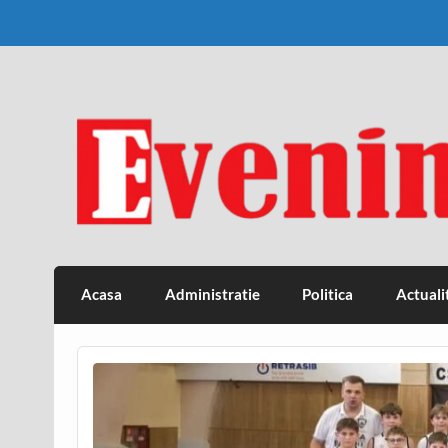
Skip
to
content
Eveniment Valcean
Acasa
Administratie
Politica
Actuali