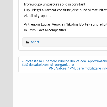
trofeu după un parcurs solid și constant.
Lupii Negri au arătat coeziune, disciplină și maturita
vizibil al grupului.
Antrenorii Lucian Vergu și Nikolina Bortek sunt felici
în ultimul act al competiției.
Sport
Post
« Proteste la Finanțele Publice din Vâlcea. Aproximati
navigation
față de salarizare și reorganizare
PNL Vâlcea: “PNL cere mobilizare în 