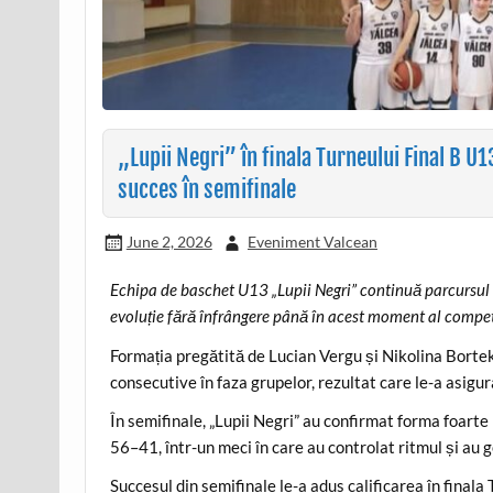
„Lupii Negri” în finala Turneului Final B U1
succes în semifinale
June 2, 2026
Eveniment Valcean
Echipa de baschet U13 „Lupii Negri” continuă parcursul e
evoluție fără înfrângere până în acest moment al competi
Formația pregătită de Lucian Vergu și Nikolina Bortek a
consecutive în faza grupelor, rezultat care le-a asigura
În semifinale, „Lupii Negri” au confirmat forma foar
56–41, într-un meci în care au controlat ritmul și au
Succesul din semifinale le-a adus calificarea în final