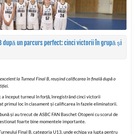
3 după un parcurs perfect: cinci victorii în grupă și
xcelent la Turneul Final B, reușind calificarea în finală după o
ției.
 început turneul în forță, înregistrând cinci victorii
t primul loc în clasament și calificarea în fazele eliminatorii.
te bună și au trecut de ASBC FAN Baschet Otopeni cu scorul de
 gestionat foarte bine momentele importante.
a Turneului Final B, categoria U13, unde echipa va lupta pentru