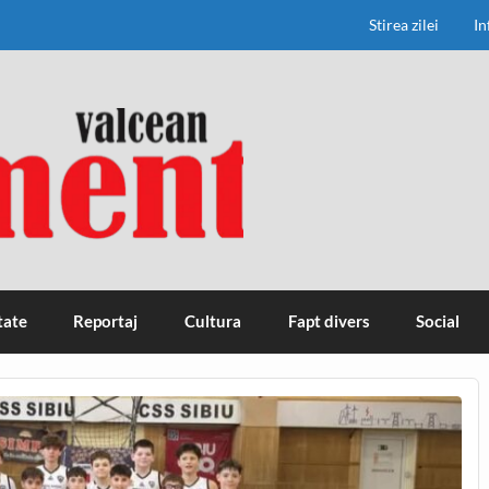
Stirea zilei
In
tate
Reportaj
Cultura
Fapt divers
Social