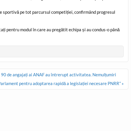
te sportivă pe tot parcursul competiției, confirmând progresul
tați pentru modul în care au pregătit echipa și au condus-o până
v 90 de angajați ai ANAF au întrerupt activitatea. Nemulțumiri
Parlament pentru adoptarea rapidă a legislației necesare PNRR” »