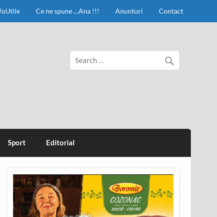
foUtile
Ce ne spune …Ana !!!
Anunturi
Contact
Sport
Editorial