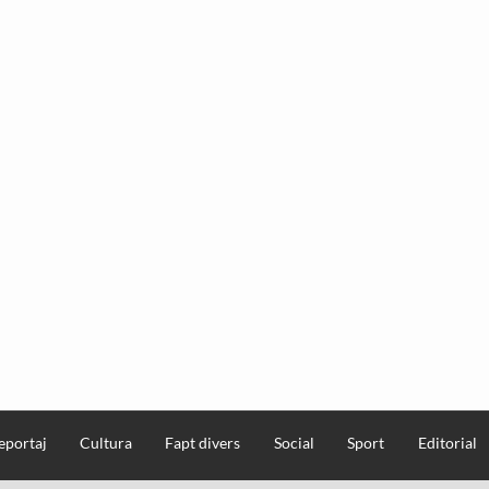
eportaj
Cultura
Fapt divers
Social
Sport
Editorial