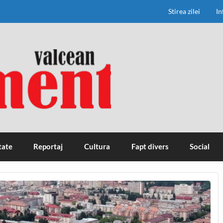
Stirea zilei
In
tate
Reportaj
Cultura
Fapt divers
Social