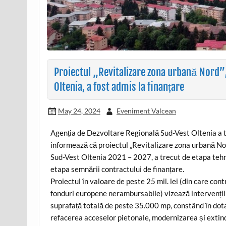
Proiectul „Revitalizare zona urbană Nord”
Oltenia, a fost admis la finanțare
May 24, 2024
Eveniment Valcean
Agenția de Dezvoltare Regională Sud-Vest Oltenia a t
informează că proiectul „Revitalizare zona urbană No
Sud-Vest Oltenia 2021 – 2027, a trecut de etapa tehnic
etapa semnării contractului de finanțare.
Proiectul în valoare de peste 25 mil. lei (din care cont
fonduri europene nerambursabile) vizează intervenții p
suprafață totală de peste 35.000 mp, constând în dotare
refacerea acceselor pietonale, modernizarea și extin