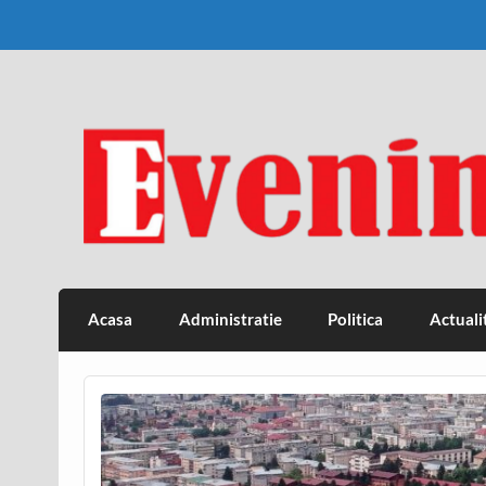
Skip
to
content
Eveniment Valcean
Acasa
Administratie
Politica
Actuali