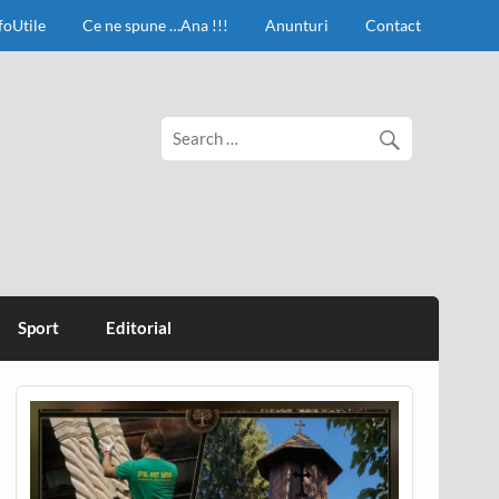
foUtile
Ce ne spune …Ana !!!
Anunturi
Contact
Sport
Editorial