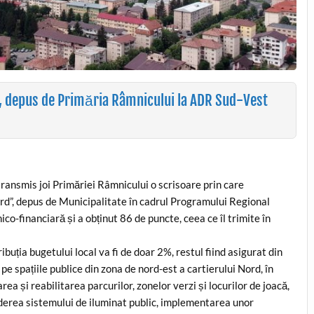
, depus de Primăria Râmnicului la ADR Sud-Vest
ransmis joi Primăriei Râmnicului o scrisoare prin care
rd”, depus de Municipalitate în cadrul Programului Regional
o-financiară și a obținut 86 de puncte, ceea ce îl trimite în
ribuția bugetului local va fi de doar 2%, restul fiind asigurat din
e spațiile publice din zona de nord-est a cartierului Nord, în
a și reabilitarea parcurilor, zonelor verzi și locurilor de joacă,
derea sistemului de iluminat public, implementarea unor