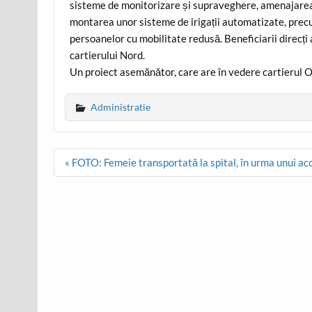
sisteme de monitorizare și supraveghere, amenajarea 
montarea unor sisteme de irigații automatizate, precu
persoanelor cu mobilitate redusă. Beneficiarii direcți 
cartierului Nord.
Un proiect asemănător, care are în vedere cartierul O
Administratie
Post
« FOTO: Femeie transportată la spital, în urma unui ac
navigation