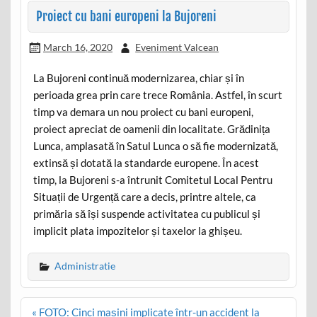
Proiect cu bani europeni la Bujoreni
March 16, 2020
Eveniment Valcean
La Bujoreni continuă modernizarea, chiar și în
perioada grea prin care trece România. Astfel, în scurt
timp va demara un nou proiect cu bani europeni,
proiect apreciat de oamenii din localitate. Grădinița
Lunca, amplasată în Satul Lunca o să fie modernizată,
extinsă și dotată la standarde europene. În acest
timp, la Bujoreni s-a întrunit Comitetul Local Pentru
Situații de Urgență care a decis, printre altele, ca
primăria să își suspende activitatea cu publicul și
implicit plata impozitelor și taxelor la ghișeu.
Administratie
Post
« FOTO: Cinci mașini implicate într-un accident la