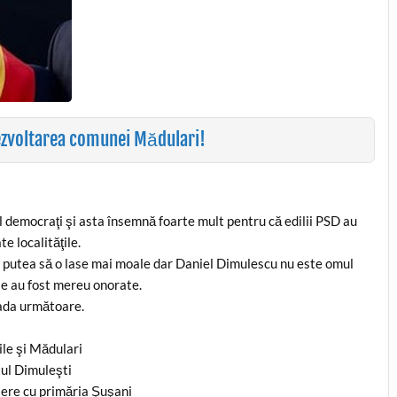
ezvoltarea comunei Mădulari!
l democraţi şi asta însemnă foarte mult pentru că edilii PSD au
e localităţile.
 ar putea să o lase mai moale dar Daniel Dimulescu nu este omul
le au fost mereu onorate.
oada următoare.
ile şi Mădulari
tul Dimuleşti
ciere cu primăria Şuşani