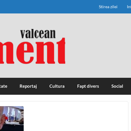
Stirea zilei
In
tate
Reportaj
Cultura
Fapt divers
Social