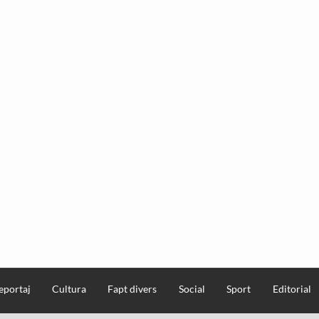
eportaj
Cultura
Fapt divers
Social
Sport
Editorial