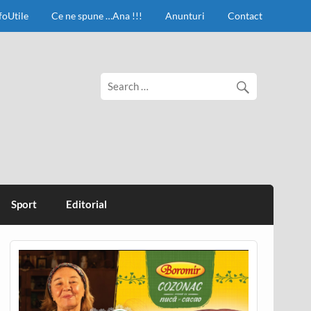
foUtile
Ce ne spune …Ana !!!
Anunturi
Contact
Sport
Editorial