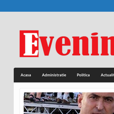
Skip
to
content
Eveniment Valcean
Acasa
Administratie
Politica
Actuali