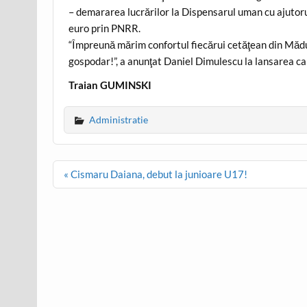
– demararea lucrărilor la Dispensarul uman cu ajutorul
euro prin PNRR.
“Împreună mărim confortul fiecărui cetăţean din Mădu
gospodar!”, a anunţat Daniel Dimulescu la lansarea can
Traian GUMINSKI
Administratie
Post
« Cismaru Daiana, debut la junioare U17!
navigation