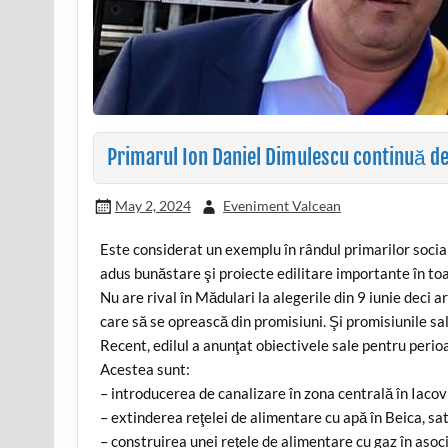
Primarul Ion Daniel Dimulescu continuă d
May 2, 2024
Eveniment Valcean
Este considerat un exemplu în rândul primarilor socia
adus bunăstare şi proiecte edilitare importante în toat
Nu are rival în Mădulari la alegerile din 9 iunie deci
care să se oprească din promisiuni. Şi promisiunile sa
Recent, edilul a anunţat obiectivele sale pentru peri
Acestea sunt:
– introducerea de canalizare în zona centrală în Iacov
– extinderea reţelei de alimentare cu apă în Beica, sa
– construirea unei reţele de alimentare cu gaz în aso