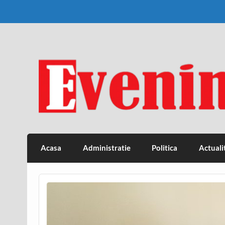
Skip
to
content
Eveniment Valcean
Acasa
Administratie
Politica
Actuali