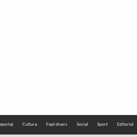
eportaj
Cultura
Fapt divers
Social
Sport
Editorial