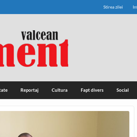
Stirea zilei
In
tate
Reportaj
Cultura
Fapt divers
Social