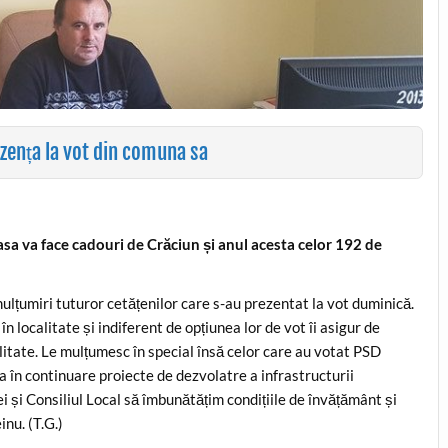
zența la vot din comuna sa
sa va face cadouri de Crăciun și anul acesta celor 192 de
lțumiri tuturor cetățenilor care s-au prezentat la vot duminică.
în localitate și indiferent de opțiunea lor de vot îi asigur de
itate. Le mulțumesc în special însă celor care au votat PSD
a în continuare proiecte de dezvolatre a infrastructurii
iei și Consiliul Local să îmbunătățim condițiile de învățământ și
inu. (T.G.)