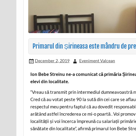
Primarul din Șirineasa este mândru de pre
December 2, 2019
Eveniment Valcean
Ion Bebe Streinu ne-a comunicat că primăria Șirinea
elevi din localitate.
“Vreau să transmit prin intermediul dumneavoastră mu
Cred că au votat peste 90 la sută din cei care se aflau 
respectul meu pentru faptul că au dovedit responsabil
arătând astfel încrederea ce mi-o poartă . Voi promov
localității și voi încerca împreună cu salariații primăr
sănătate din localitate”, afirmă primarul Ion Bebe Stre