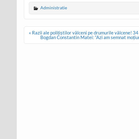
Administratie
Post
« Razii ale polițiștilor vâlceni pe drumurile vâlcene! 
navigation
Bogdan Constantin Matei: “Azi am semnat moțiu