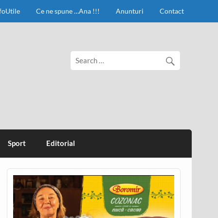
foUtile
Ce ne spune …Ana !!!
Anunturi
Contact
Sport
Editorial