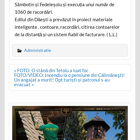
Sâmbotin și Fedeleșoiu și execuția unui număr de
1060 de racordări.
Edilul din Dăești a prevăzut în proiect materiale
inteligente , contoare, racordări, citirea contoarelor
de la distanță și un sistem fiabil de facturare. ( L.L.)
Administratie
Post
« FOTO: O stână din Tetoiu a luat foc
navigation
FOTO/VIDEO: Incendiu la o pensiune din Călimăneşti!
Un angajat a murit! Opt turiști și patronul s-au
evacuat »