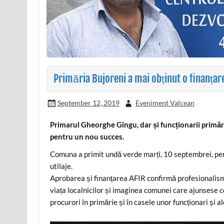
Primăria Bujoreni a mai obținut o finanțar
September 12, 2019
Eveniment Valcean
Primarul Gheorghe Gîngu, dar și funcționarii primărie
pentru un nou succes.
Comuna a primit undă verde marți, 10 septembrei, pent
utilaje.
Aprobarea și finanțarea AFIR confirmă profesionalism
viața localnicilor și imaginea comunei care ajunsese c
procurori în primărie și în casele unor funcționari și al