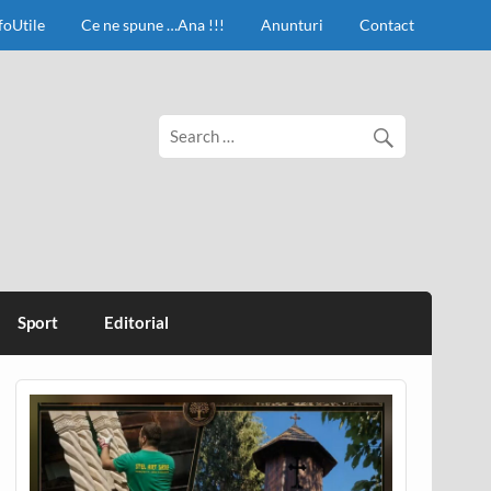
foUtile
Ce ne spune …Ana !!!
Anunturi
Contact
Sport
Editorial