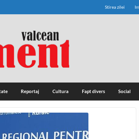
Stirea zilei
In
tate
Reportaj
Cultura
Fapt divers
Social