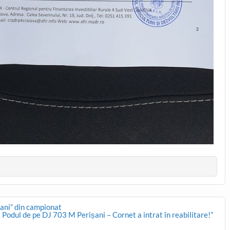
ani” din campionat
Podul de pe DJ 703 M Perișani – Cornet a intrat în reabilitare!”