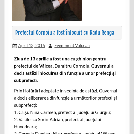
Prefectul Cornoiu a fost înlocuit cu Radu Renga
April 13, 2016
Eveniment Valcean
Ziua de 13 aprilie a fost una cu ghinion pentru
prefectul de Vâlcea, Dumitru Cornoiu. Guvernul a
decis astăzi înlocuirea din funcție a unor prefecți și
subprefecți.
Prin Hotărâri adoptate în ședința de astăzi, Guvernul
a decis eliberarea din funcție a următorilor prefecți și
subprefecți:
1. Crișu Nina Carmen, prefect al județului Giurgiu;
2. Vasilescu Sorin-Adrian, prefect al județului
Hunedoara;
3. Cornoiu Dumitru-Nicu, prefect al județului Vâlcea;