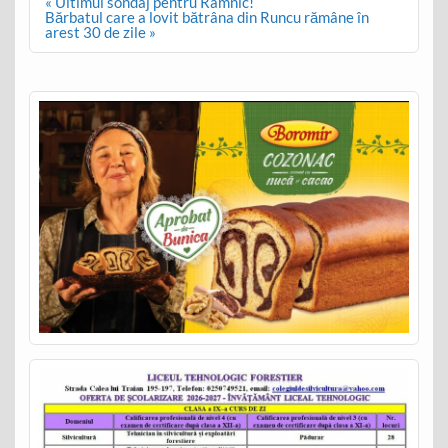
Post
« Ultimul sondaj pentru Râmnic!
navigation
Bărbatul care a lovit bătrâna din Runcu rămâne în
arest 30 de zile »