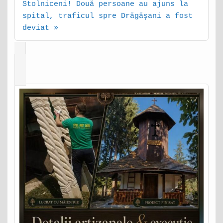
Stolniceni! Două persoane au ajuns la
spital, traficul spre Drăgășani a fost
deviat »