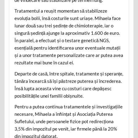
de vindecare sau stabilizare pe termen lung.
Tratamentul a reușit momentan să stabilizeze
evoluția bolii, însă costurile sunt uriașe. Mihaela face
lunar două sau trei ședințe de chimioterapie, iar o
singură ședință ajunge la aproximativ 1.600 de euro.
În paralel, a efectuat și o testare genetică NGS,
esențială pentru identificarea unor eventuale mutații
și a unor tratamente personalizate care ar putea avea
rezultate mai bune în cazul ei.
Departe de casă, între spitale, tratamente și speranțe,
tânăra încearcă să își păstreze puterea și încrederea.
Însă lupta aceasta vine cu costuri care depășesc
posibilitățile unei familii obișnuite.
Pentru a putea continua tratamentele și investigațiile
necesare, Mihaela a înființat și Asociația Puterea
Sufletului, unde persoanele fizice pot redirecționa
3,5% din impozitul pe venit, iar firmele până la 20%
din impozitul datorat.