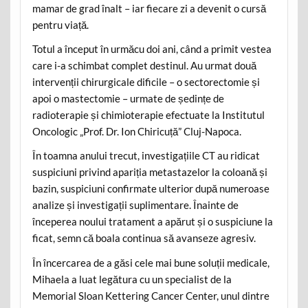
mamar de grad înalt – iar fiecare zi a devenit o cursă
pentru viață.
Totul a început în urmăcu doi ani, când a primit vestea
care i-a schimbat complet destinul. Au urmat două
intervenții chirurgicale dificile – o sectorectomie și
apoi o mastectomie – urmate de ședințe de
radioterapie și chimioterapie efectuate la Institutul
Oncologic „Prof. Dr. Ion Chiricuță” Cluj-Napoca.
În toamna anului trecut, investigațiile CT au ridicat
suspiciuni privind apariția metastazelor la coloană și
bazin, suspiciuni confirmate ulterior după numeroase
analize și investigații suplimentare. Înainte de
începerea noului tratament a apărut și o suspiciune la
ficat, semn că boala continua să avanseze agresiv.
În încercarea de a găsi cele mai bune soluții medicale,
Mihaela a luat legătura cu un specialist de la
Memorial Sloan Kettering Cancer Center, unul dintre