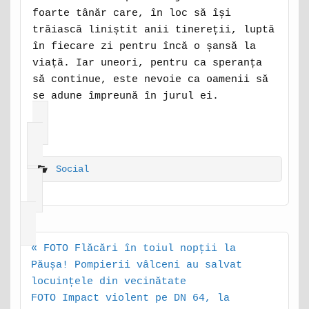
foarte tânăr care, în loc să își
trăiască liniștit anii tinereții, luptă
în fiecare zi pentru încă o șansă la
viață. Iar uneori, pentru ca speranța
să continue, este nevoie ca oamenii să
se adune împreună în jurul ei.
Social
Post
« FOTO Flăcări în toiul nopții la
navigation
Păușa! Pompierii vâlceni au salvat
locuințele din vecinătate
FOTO Impact violent pe DN 64, la