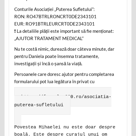
Conturile Asociației „Puterea Sufletului”:
RON: RO47BTRLRONCRT0DE2343101
EUR: RO91BTRLEURCRT0DE2343101
❗ La detaliile plății este important să fie menționat:
„AJUTOR TRATAMENT MEDICAL”
Nu te costă nimic, durează doar câteva minute, dar
pentru Daniela poate însemna tratamente,
investigații și încă o șansă la viață.
Persoanele care doresc ajutor pentru completarea
formularului pot lua legătura în privat cu
reprezentanții asociației.
https://formular230.ro/asociatia-
puterea-sufletului
Povestea Mihaelei nu este doar despre
boală. Este despre curajul unui om