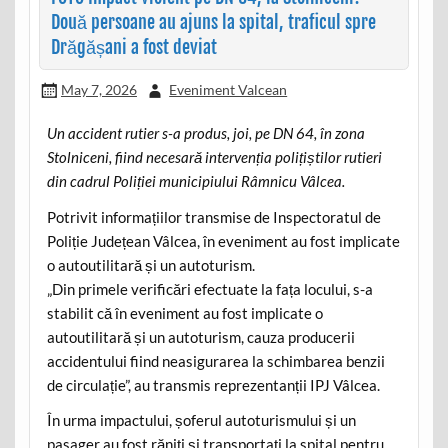
Două persoane au ajuns la spital, traficul spre
Drăgășani a fost deviat
May 7, 2026
Eveniment Valcean
Un accident rutier s-a produs, joi, pe DN 64, în zona
Stolniceni, fiind necesară intervenția polițiștilor rutieri
din cadrul Poliției municipiului Râmnicu Vâlcea.
Potrivit informațiilor transmise de Inspectoratul de
Poliție Județean Vâlcea, în eveniment au fost implicate
o autoutilitară și un autoturism.
„Din primele verificări efectuate la fața locului, s-a
stabilit că în eveniment au fost implicate o
autoutilitară și un autoturism, cauza producerii
accidentului fiind neasigurarea la schimbarea benzii
de circulație”, au transmis reprezentanții IPJ Vâlcea.
În urma impactului, șoferul autoturismului și un
pasager au fost răniți și transportați la spital pentru