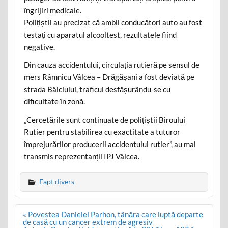
îngrijiri medicale.
Polițiștii au precizat că ambii conducători auto au fost
testați cu aparatul alcooltest, rezultatele fiind
negative.
Din cauza accidentului, circulația rutieră pe sensul de
mers Râmnicu Vâlcea – Drăgășani a fost deviată pe
strada Bâlciului, traficul desfășurându-se cu
dificultate în zonă.
„Cercetările sunt continuate de polițiștii Biroului
Rutier pentru stabilirea cu exactitate a tuturor
împrejurărilor producerii accidentului rutier”, au mai
transmis reprezentanții IPJ Vâlcea.
Fapt divers
Post
« Povestea Danielei Parhon, tânăra care luptă departe
navigation
de casă cu un cancer extrem de agresiv