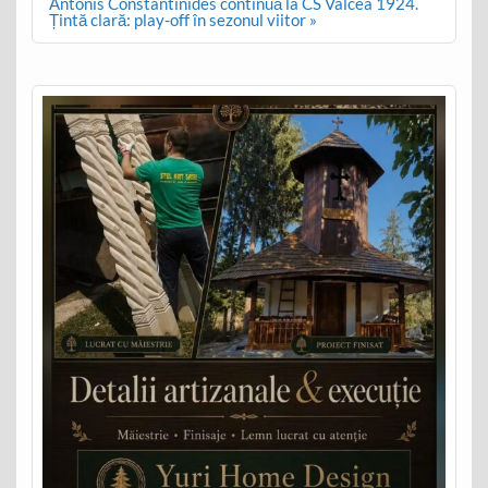
Antonis Constantinides continuă la CS Vâlcea 1924.
Țintă clară: play-off în sezonul viitor »