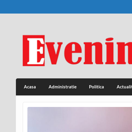
Skip
to
content
Eveniment Valcean
Acasa
Administratie
Politica
Actuali