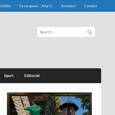
foUtile
Ce ne spune …Ana !!!
Anunturi
Contact
Sport
Editorial