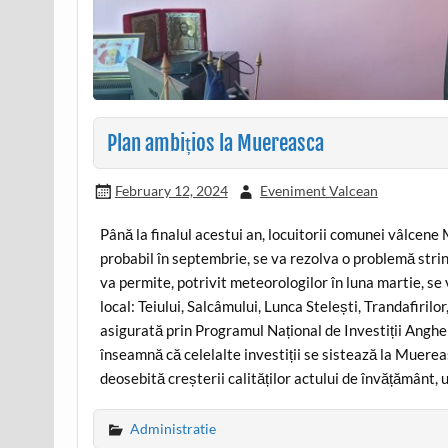
Plan ambițios la Muereasca
February 12, 2024
Eveniment Valcean
Până la finalul acestui an, locuitorii comunei vâlcene 
probabil în septembrie, se va rezolva o problemă strin
va permite, potrivit meteorologilor în luna martie, se
local: Teiului, Salcâmului, Lunca Stelești, Trandafirilor
asigurată prin Programul Național de Investiții Anghel
înseamnă că celelalte investiții se sistează la Muere
deosebită creșterii calităților actului de învățământ,
Administratie