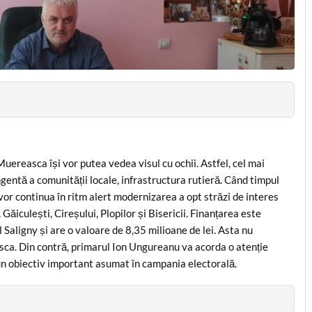
Muereasca își vor putea vedea visul cu ochii. Astfel, cel mai
gentă a comunității locale, infrastructura rutieră. Când timpul
 vor continua în ritm alert modernizarea a opt străzi de interes
, Găiculești, Cireșului, Plopilor și Bisericii. Finanțarea este
 Saligny și are o valoare de 8,35 milioane de lei. Asta nu
asca. Din contră, primarul Ion Ungureanu va acorda o atenție
 un obiectiv important asumat în campania electorală.