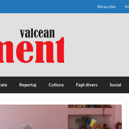
Stirea zilei
In
tate
Reportaj
Cultura
Fapt divers
Social