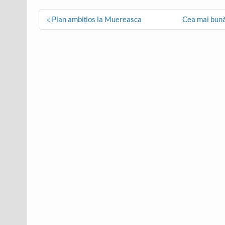
Post
« Plan ambițios la Muereasca
Cea mai bună
navigation