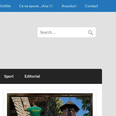
foUtile
Ce ne spune …Ana !!!
Anunturi
Contact
Sport
Editorial