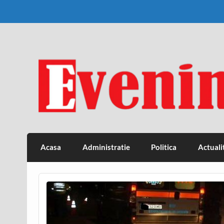
Skip
to
content
Eveniment Valcean
Acasa
Administratie
Politica
Actuali