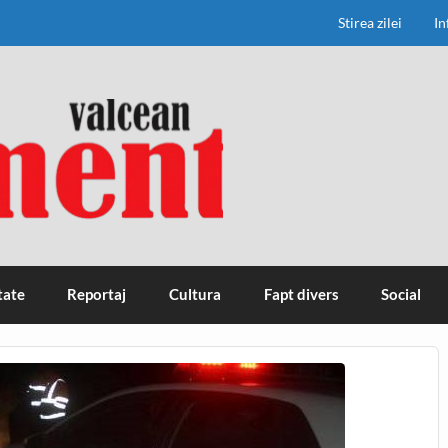
Stirea zilei
In
tate
Reportaj
Cultura
Fapt divers
Social