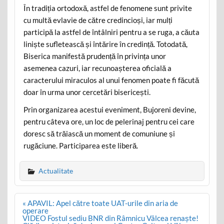
În tradiția ortodoxă, astfel de fenomene sunt privite
cu multă evlavie de către credincioși, iar mulți
participă la astfel de întâlniri pentru a se ruga, a căuta
liniște sufletească și întărire în credință. Totodată,
Biserica manifestă prudență în privința unor
asemenea cazuri, iar recunoașterea oficială a
caracterului miraculos al unui fenomen poate fi făcută
doar în urma unor cercetări bisericești.
Prin organizarea acestui eveniment, Bujoreni devine,
pentru câteva ore, un loc de pelerinaj pentru cei care
doresc să trăiască un moment de comuniune și
rugăciune. Participarea este liberă.
Actualitate
Post
« APAVIL: Apel către toate UAT-urile din aria de
navigation
operare
VIDEO Fostul sediu BNR din Râmnicu Vâlcea renaște!