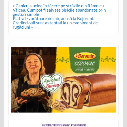
Post
« Canicula ucide în tăcere pe străzile din Râmnicu
navigation
Vâlcea. Cum pot fi salvate pisicile abandonate prin
gesturi simple
Piatra izvorâtoare de mir, adusă la Bujoreni.
Credincioșii sunt așteptați la un eveniment de
rugăciuni »