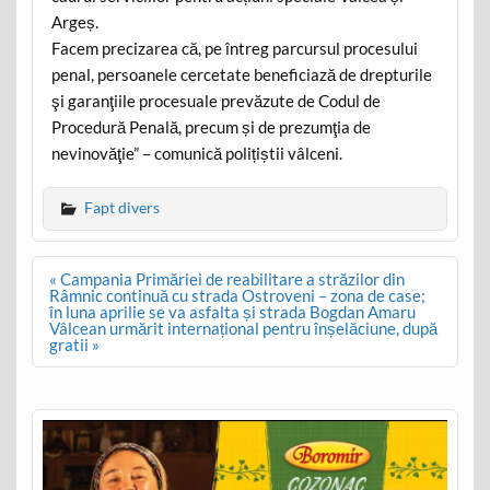
Argeș.
Facem precizarea că, pe întreg parcursul procesului
penal, persoanele cercetate beneficiază de drepturile
şi garanţiile procesuale prevăzute de Codul de
Procedură Penală, precum și de prezumţia de
nevinovăţie” – comunică polițiștii vâlceni.
Fapt divers
Post
« Campania Primăriei de reabilitare a străzilor din
navigation
Râmnic continuă cu strada Ostroveni – zona de case;
în luna aprilie se va asfalta și strada Bogdan Amaru
Vâlcean urmărit internațional pentru înșelăciune, după
gratii »