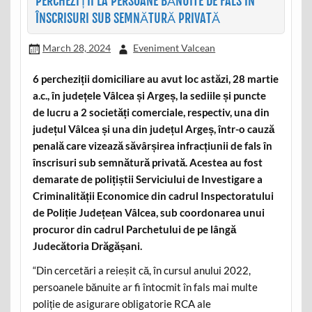
PERCHEZIȚII LA PERSOANE BĂNUITE DE FALS ÎN
ÎNSCRISURI SUB SEMNĂTURĂ PRIVATĂ
March 28, 2024
Eveniment Valcean
6 percheziții domiciliare au avut loc astăzi, 28 martie
a.c., în județele Vâlcea și Argeș, la sediile și puncte
de lucru a 2 societăți comerciale, respectiv, una din
județul Vâlcea și una din județul Argeș, într-o cauză
penală care vizează săvârșirea infracțiunii de fals în
înscrisuri sub semnătură privată. Acestea au fost
demarate de polițiștii Serviciului de Investigare a
Criminalității Economice din cadrul Inspectoratului
de Poliție Județean Vâlcea, sub coordonarea unui
procuror din cadrul Parchetului de pe lângă
Judecătoria Drăgășani.
“Din cercetări a reieșit că, în cursul anului 2022,
persoanele bănuite ar fi întocmit în fals mai multe
poliție de asigurare obligatorie RCA ale