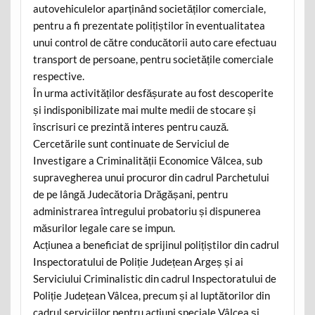
autovehiculelor aparținând societăților comerciale,
pentru a fi prezentate polițiștilor în eventualitatea
unui control de către conducătorii auto care efectuau
transport de persoane, pentru societățile comerciale
respective.
În urma activităților desfășurate au fost descoperite
și indisponibilizate mai multe medii de stocare și
înscrisuri ce prezintă interes pentru cauză.
Cercetările sunt continuate de Serviciul de
Investigare a Criminalității Economice Vâlcea, sub
supravegherea unui procuror din cadrul Parchetului
de pe lângă Judecătoria Drăgășani, pentru
administrarea întregului probatoriu și dispunerea
măsurilor legale care se impun.
Acțiunea a beneficiat de sprijinul polițiștilor din cadrul
Inspectoratului de Poliție Județean Argeș și ai
Serviciului Criminalistic din cadrul Inspectoratului de
Poliție Județean Vâlcea, precum și al luptătorilor din
cadrul serviciilor pentru acțiuni speciale Vâlcea și