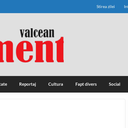
Stirea zilei
In
tate
Reportaj
Cultura
Fapt divers
Social