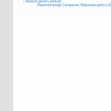
Post
« Amenzi pentru pietoni
navigation
Reprezentanţii Companiei Naţionale pentru Au