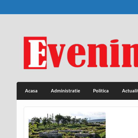
Skip
to
content
Eveniment Valcean
Acasa
Administratie
Politica
Actuali