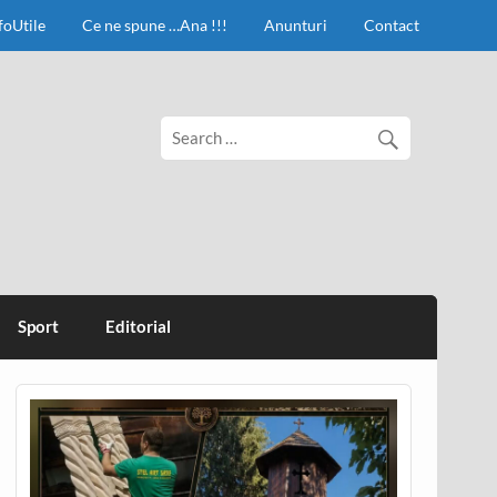
foUtile
Ce ne spune …Ana !!!
Anunturi
Contact
Sport
Editorial