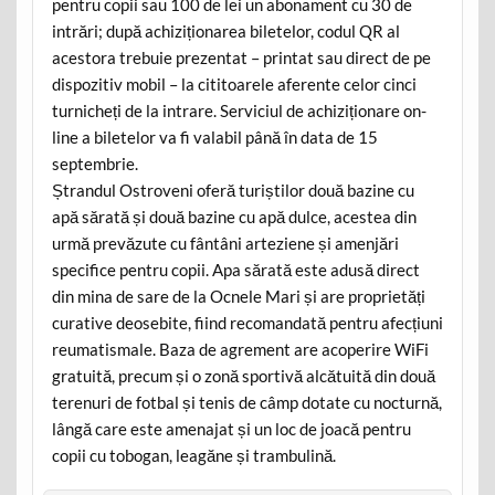
pentru copii sau 100 de lei un abonament cu 30 de
intrări; după achiziționarea biletelor, codul QR al
acestora trebuie prezentat – printat sau direct de pe
dispozitiv mobil – la cititoarele aferente celor cinci
turnicheți de la intrare. Serviciul de achiziționare on-
line a biletelor va fi valabil până în data de 15
septembrie.
Ștrandul Ostroveni oferă turiștilor două bazine cu
apă sărată și două bazine cu apă dulce, acestea din
urmă prevăzute cu fântâni arteziene și amenjări
specifice pentru copii. Apa sărată este adusă direct
din mina de sare de la Ocnele Mari și are proprietăți
curative deosebite, fiind recomandată pentru afecțiuni
reumatismale. Baza de agrement are acoperire WiFi
gratuită, precum și o zonă sportivă alcătuită din două
terenuri de fotbal și tenis de câmp dotate cu nocturnă,
lângă care este amenajat și un loc de joacă pentru
copii cu tobogan, leagăne și trambulină.