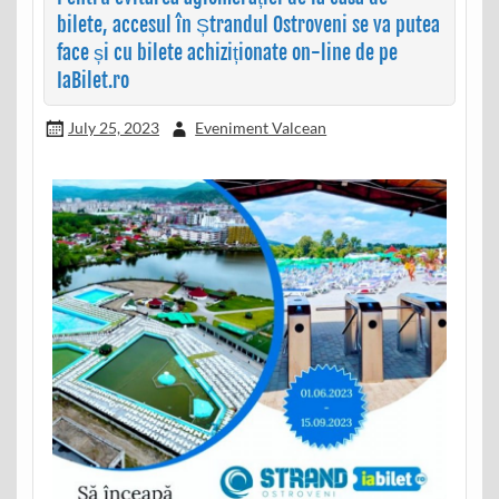
bilete, accesul în Ștrandul Ostroveni se va putea
face și cu bilete achiziționate on-line de pe
IaBilet.ro
July 25, 2023
Eveniment Valcean