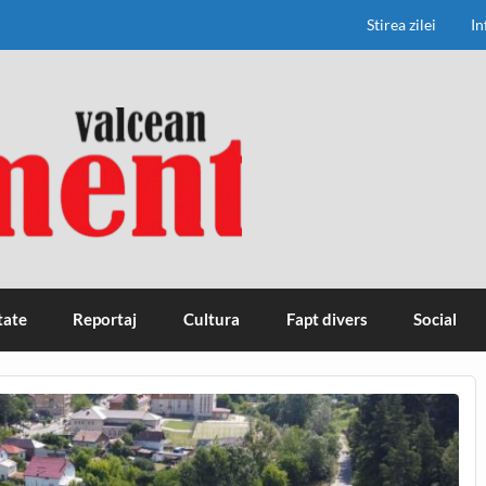
Stirea zilei
In
tate
Reportaj
Cultura
Fapt divers
Social