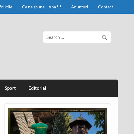
foUtile
Ce ne spune …Ana !!!
Anunturi
Contact
Sport
Editorial