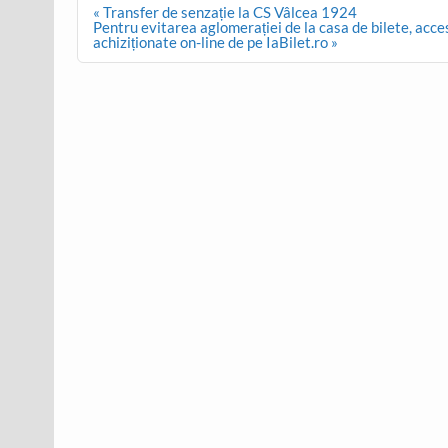
Post
« Transfer de senzație la CS Vâlcea 1924
navigation
Pentru evitarea aglomerației de la casa de bilete, acce
achiziționate on-line de pe IaBilet.ro »