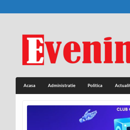
Skip
to
content
Eveniment Valcean
Acasa
Administratie
Politica
Actuali