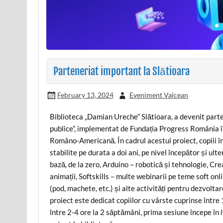
Parteneriat important la Slătioara
February 13, 2024
Eveniment Valcean
Biblioteca „Damian Ureche” Slătioara, a devenit parten
publice”, implementat de Fundația Progress România î
Româno-Americană. În cadrul acestui proiect, copiii î
stabilite pe durata a doi ani, pe nivel începător și u
bază, de la zero, Arduino – robotică și tehnologie, Crear
animații, Softskills – multe webinarii pe teme soft onlin
(pod, machete, etc.) și alte activități pentru dezvolt
proiect este dedicat copiilor cu vârste cuprinse între 1
între 2-4 ore la 2 săptămâni, prima sesiune începe în 