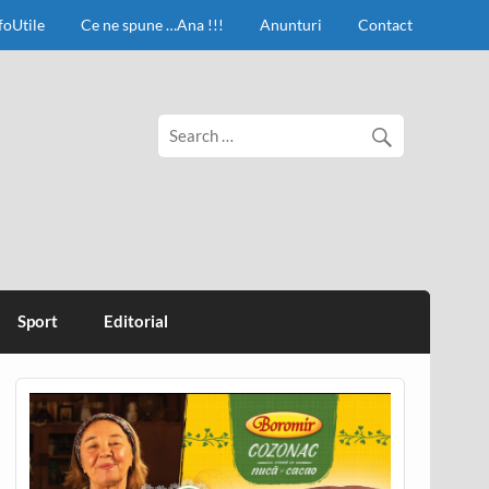
foUtile
Ce ne spune …Ana !!!
Anunturi
Contact
Sport
Editorial