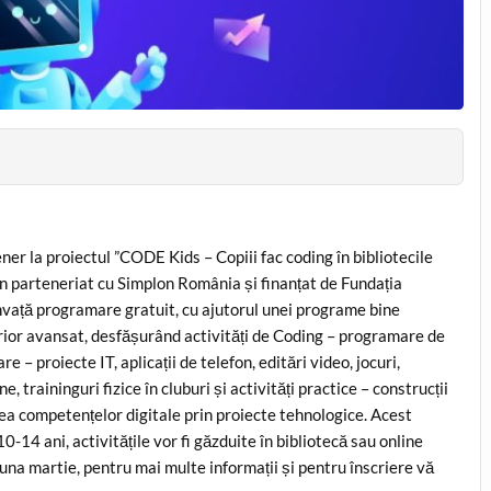
er la proiectul ”CODE Kids – Copiii fac coding în bibliotecile
n parteneriat cu Simplon România și finanțat de Fundația
nvață programare gratuit, cu ajutorul unei programe bine
lterior avansat, desfășurând activități de Coding – programare de
e – proiecte IT, aplicații de telefon, editări video, jocuri,
e, traininguri fizice în cluburi și activități practice – construcții
area competențelor digitale prin proiecte tehnologice. Acest
0-14 ani, activitățile vor fi găzduite în bibliotecă sau online
luna martie, pentru mai multe informații și pentru înscriere vă