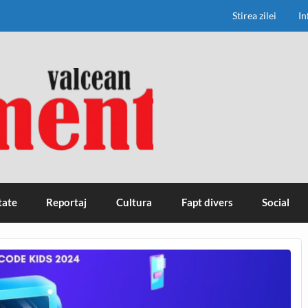
Stirea zilei
In
tate
Reportaj
Cultura
Fapt divers
Social