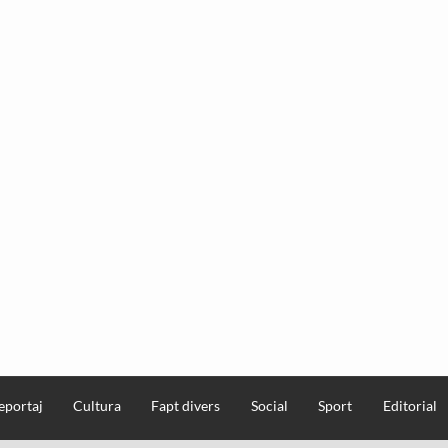
eportaj
Cultura
Fapt divers
Social
Sport
Editorial