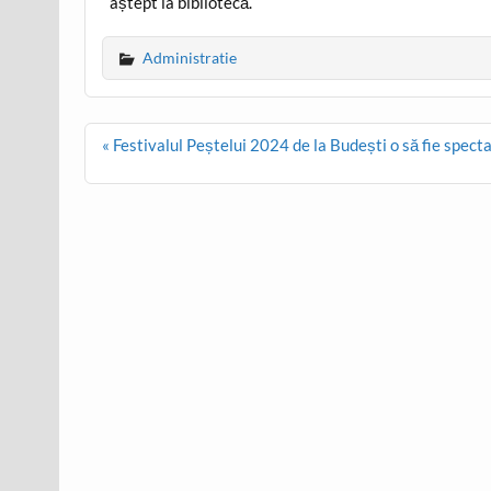
aștept la bibliotecă.
Administratie
Post
« Festivalul Peștelui 2024 de la Budești o să fie spect
navigation