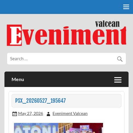
Skip
to
content
Eveniment Valcean
Menu
PSX_20260527_195647
May 27, 2026
Eveniment Valcean