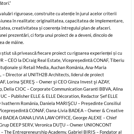
tori.”
aluări riguroase, construite cu atenție în jurul acelor criterii
siunea în realitate: originalitatea, capacitatea de implementare,
tatea, creativitatea și coerența întregului plan de afaceri.
nei prezentări, ci forța unui proiect de a deveni, dincolo de
mea de mâine.
u știut să privească fiecare proiect cu rigoarea experienței și cu
UR – CEO la DCraig Real Estate, Vicepreședintă CONAF, Tiberiu
ituţionale și Retail Media, Auchan România, Ana-Maria
Director al UNITH2B Architects, liderul de proiect
AF, Lorina ŞEREŞ – Owner şi CEO Ginza Invest şi AZAY,
 Delia CIOC – Corporate Communication Garanti BBVA, Alina
C – Publisher ELLE & ELLE Décoration, Redactor Șef ELLE
Ivatherm România, Daniela MARIŞCU – Președinte Consiliul
, Vicepreședintă CONAF, Oana-Livia BADEA – Owner & Creative
r al BADEA OANA LIVIA LAW OFFICE, George ALEXE – Chief
nte Grup DEEP SERV, Veronica DUŢU – Owner UNIONCONT
 The Entrepreneurship Academy, Gabriel BIRIŞ – Fondator al