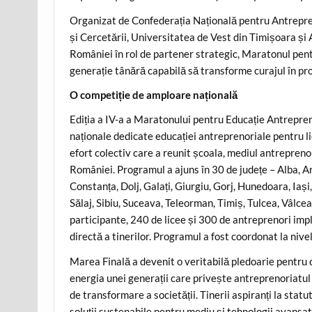
Organizat de Confederația Națională pentru Antrepre
și Cercetării, Universitatea de Vest din Timișoara și
României în rol de partener strategic, Maratonul pe
generație tânără capabilă să transforme curajul în proiec
O competiție de amploare națională
Ediția a IV-a a Maratonului pentru Educație Antrepren
naționale dedicate educației antreprenoriale pentru li
efort colectiv care a reunit școala, mediul antreprenor
României. Programul a ajuns în 30 de județe – Alba, Ar
Constanța, Dolj, Galați, Giurgiu, Gorj, Hunedoara, I
Sălaj, Sibiu, Suceava, Teleorman, Timiș, Tulcea, Vâlcea
participante, 240 de licee și 300 de antreprenori impl
directă a tinerilor. Programul a fost coordonat la nive
Marea Finală a devenit o veritabilă pledoarie pentru c
energia unei generații care privește antreprenoriatul
de transformare a societății. Tinerii aspiranți la stat
soluții sustenabile pentru mediu și tehnologii avansate