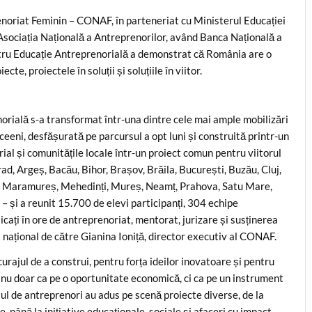
noriat Feminin – CONAF, în parteneriat cu Ministerul Educației
 Asociația Națională a Antreprenorilor, având Banca Națională a
ntru Educație Antreprenorială a demonstrat că România are o
te, proiectele în soluții și soluțiile în viitor.
orială s-a transformat într-una dintre cele mai ample mobilizări
ceeni, desfășurată pe parcursul a opt luni și construită printr-un
ial și comunitățile locale într-un proiect comun pentru viitorul
ad, Argeș, Bacău, Bihor, Brașov, Brăila, București, Buzău, Cluj,
ași, Maramureș, Mehedinți, Mureș, Neamț, Prahova, Satu Mare,
 – și a reunit 15.700 de elevi participanți, 304 echipe
icați în ore de antreprenoriat, mentorat, jurizare și susținerea
l național de către Gianina Ioniță, director executiv al CONAF.
urajul de a construi, pentru forța ideilor inovatoare și pentru
 nu doar ca pe o oportunitate economică, ci ca pe un instrument
utul de antreprenori au adus pe scenă proiecte diverse, de la
, până la inițiative educaționale, sociale și afaceri cu impact