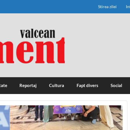
Stirea zilei
In
tate
Reportaj
Cultura
Fapt divers
Social