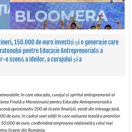
tineri, 150.000 de euro investiți și o generație care
aratonului pentru Educație Antreprenorială a
o scenă a ideilor, a curajului și a
orabile, în care educația, curajul și spiritul antreprenorial al
 Marea Finală a Maratonului pentru Educație Antreprenorială a
scenă aproximativ 200 de liceeni finaliști, veniți din întreaga țară,
0 de euro, în cadrul unei ediții în care valoarea totală a premiilor
v 150.000 de euro, confirmând amploarea națională a celui mai
ntru liceeni din România.