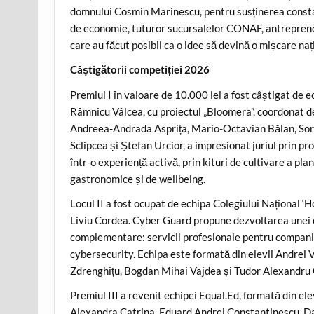
domnului Cosmin Marinescu, pentru susținerea constant
de economie, tuturor sucursalelor CONAF, antreprenoril
care au făcut posibil ca o idee să devină o mișcare naț
Câștigătorii competiției 2026
Premiul I în valoare de 10.000 lei a fost câștigat de 
Râmnicu Vâlcea, cu proiectul „Bloomera”, coordonat 
Andreea-Andrada Asprița, Mario-Octavian Bălan, So
Sclipcea și Ștefan Urcior, a impresionat juriul prin 
într-o experiență activă, prin kituri de cultivare a pl
gastronomice și de wellbeing.
Locul II a fost ocupat de echipa Colegiului Național ‘H
Liviu Cordea. Cyber Guard propune dezvoltarea unei c
complementare: servicii profesionale pentru companii 
cybersecurity. Echipa este formată din elevii Andrei
Zdrenghițu, Bogdan Mihai Vajdea și Tudor Alexandru C
Premiul III a revenit echipei Equal.Ed, formată din el
Alexandra Catrina, Eduard Andrei Constantinescu, D