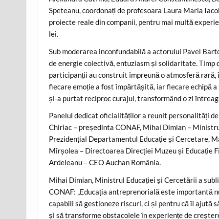
Speteanu, coordonați de profesoara Laura Maria Iacob
proiecte reale din companii, pentru mai multă experien
lei.
Sub moderarea inconfundabilă a actorului Pavel Bart
de energie colectivă, entuziasm și solidaritate. Timp de
participanții au construit împreună o atmosferă rară, 
fiecare emoție a fost împărtășită, iar fiecare echipă a
și-a purtat reciproc curajul, transformând o zi între
Panelul dedicat oficialităților a reunit personalități d
Chiriac – președinta CONAF, Mihai Dimian – Ministrul 
Prezidențial Departamentul Educație și Cercetare, Ma
Mîrșolea – Directoarea Direcției Muzeu și Educație Fi
Ardeleanu – CEO Auchan România.
Mihai Dimian, Ministrul Educației și Cercetării a subli
CONAF: „Educația antreprenorială este importantă nu do
capabili să gestioneze riscuri, ci și pentru că îi ajută
și să transforme obstacolele în experiențe de creșter