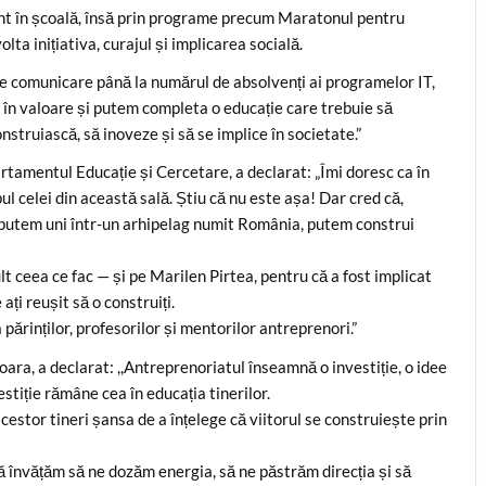
ient în școală, însă prin programe precum Maratonul pentru
ta inițiativa, curajul și implicarea socială.
de comunicare până la numărul de absolvenți ai programelor IT,
al în valoare și putem completa o educație care trebuie să
onstruiască, să inoveze și să se implice în societate.”
rtamentul Educație și Cercetare, a declarat: „Îmi doresc ca în
l celei din această sală. Știu că nu este așa! Dar cred că,
e putem uni într-un arhipelag numit România, putem construi
lt ceea ce fac — și pe Marilen Pirtea, pentru că a fost implicat
ați reușit să o construiți.
 părinților, profesorilor și mentorilor antreprenori.”
ara, a declarat: ,,Antreprenoriatul înseamnă o investiție, o idee
stiție rămâne cea în educația tinerilor.
estor tineri șansa de a înțelege că viitorul se construiește prin
ă învățăm să ne dozăm energia, să ne păstrăm direcția și să