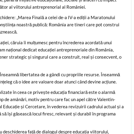
ător al viitorului antreprenorial al României.
hidere: „Marea Finală a celei de-a IV-a ediții a Maratonului
nștiința noastră publică: România are tineri care pot construi
răznească.
ației, căruia îi mulțumesc pentru încrederea acordată unui
am național dedicat educației antreprenoriale din România,
er strategic și singurul care a construit, real și consecvent, o
Înseamnă libertatea de a gândi cu propriile resurse. Înseamnă
nțeleg că o idee are valoare doar atunci când devine acțiune.
lizate în ceea ce privește educația financiară este o alarmă
imp de amânări, motiv pentru care fac un apel către Valentin-
 Educație și Cercetare, în vederea revizuirii cadrului actual și a
ă să își găsească locul firesc, relevant și durabil în programa
 deschiderea față de dialogul despre educația viitorului,