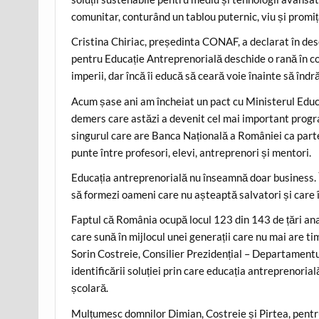
comunitar, conturând un tablou puternic, viu și promiț
Cristina Chiriac, președinta CONAF, a declarat în desc
pentru Educație Antreprenorială deschide o rană în co
imperii, dar încă îi educă să ceară voie înainte să înd
Acum șase ani am încheiat un pact cu Ministerul Educ
demers care astăzi a devenit cel mai important progr
singurul care are Banca Națională a României ca parten
punte între profesori, elevi, antreprenori și mentori.
Educația antreprenorială nu înseamnă doar business. 
să formezi oameni care nu așteaptă salvatori și care î
Faptul că România ocupă locul 123 din 143 de țări ana
care sună în mijlocul unei generații care nu mai are t
Sorin Costreie, Consilier Prezidențial – Departamentul
identificării soluției prin care educația antreprenorial
școlară.
Mulțumesc domnilor Dimian, Costreie și Pirtea, pentru