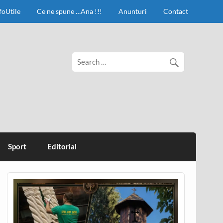
foUtile
Ce ne spune …Ana !!!
Anunturi
Contact
Sport
Editorial