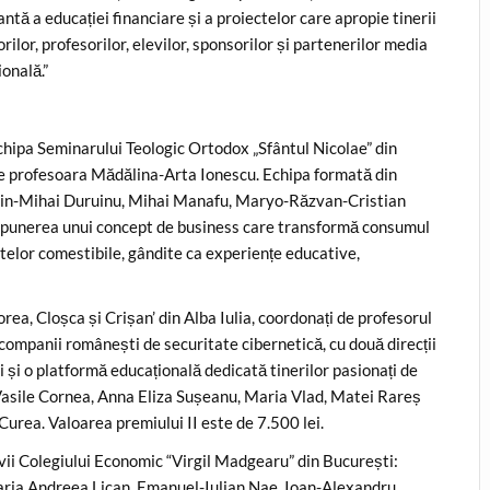
ă a educației financiare și a proiectelor care apropie tinerii
or, profesorilor, elevilor, sponsorilor și partenerilor media
ională.”
echipa Seminarului Teologic Ortodox „Sfântul Nicolae” din
de profesoara Mădălina-Arta Ionescu. Echipa formată din
rin-Mihai Duruinu, Mihai Manafu, Maryo-Răzvan-Cristian
propunerea unui concept de business care transformă consumul
antelor comestibile, gândite ca experiențe educative,
orea, Cloșca și Crișan’ din Alba Iulia, coordonați de profesorul
ompanii românești de securitate cibernetică, cu două direcții
și o platformă educațională dedicată tinerilor pasionați de
 Vasile Cornea, Anna Eliza Sușeanu, Maria Vlad, Matei Rareș
urea. Valoarea premiului II este de 7.500 lei.
evii Colegiului Economic “Virgil Madgearu” din București:
aria Andreea Lican, Emanuel-Iulian Nae, Ioan-Alexandru