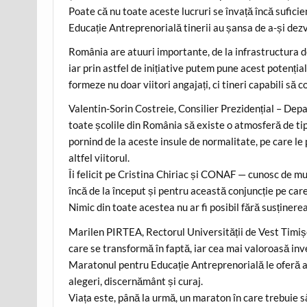
Poate că nu toate aceste lucruri se învață încă sufic
Educație Antreprenorială tinerii au șansa de a-și dezvol
România are atuuri importante, de la infrastructura 
iar prin astfel de inițiative putem pune acest potenți
formeze nu doar viitori angajați, ci tineri capabili să c
Valentin-Sorin Costreie, Consilier Prezidențial – Depa
toate școlile din România să existe o atmosferă de tipu
pornind de la aceste insule de normalitate, pe care l
altfel viitorul.
Îi felicit pe Cristina Chiriac și CONAF — cunosc de mu
încă de la început și pentru această conjuncție pe care 
Nimic din toate acestea nu ar fi posibil fără susținerea
Marilen PIRTEA, Rectorul Universității de Vest Timișo
care se transformă în faptă, iar cea mai valoroasă inve
Maratonul pentru Educație Antreprenorială le oferă ac
alegeri, discernământ și curaj.
Viața este, până la urmă, un maraton în care trebuie s