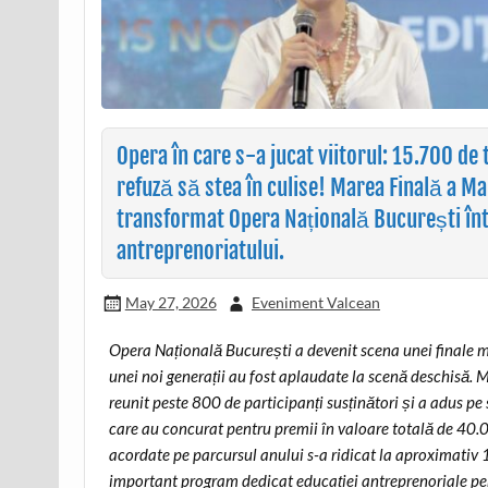
Opera în care s-a jucat viitorul: 15.700 de 
refuză să stea în culise! Marea Finală a M
transformat Opera Națională București într-
antreprenoriatului.
May 27, 2026
Eveniment Valcean
Opera Națională București a devenit scena unei finale mem
unei noi generații au fost aplaudate la scenă deschisă.
reunit peste 800 de participanți susținători și a adus pe 
care au concurat pentru premii în valoare totală de 40.00
acordate pe parcursul anului s-a ridicat la aproximati
important program dedicat educației antreprenoriale pe