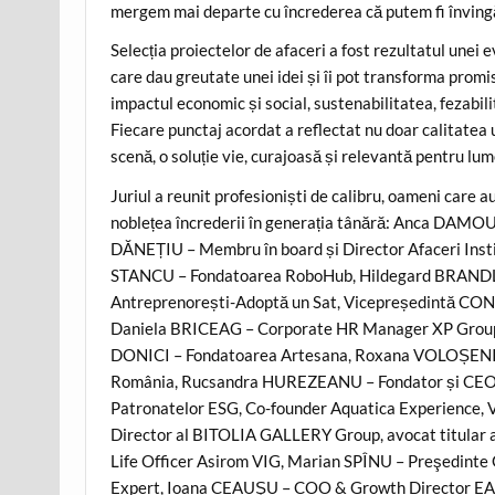
mergem mai departe cu încrederea că putem fi învingă
Selecția proiectelor de afaceri a fost rezultatul unei ev
care dau greutate unei idei și îi pot transforma promi
impactul economic și social, sustenabilitatea, fezabili
Fiecare punctaj acordat a reflectat nu doar calitatea u
scenă, o soluție vie, curajoasă și relevantă pentru lu
Juriul a reunit profesioniști de calibru, oameni care a
noblețea încrederii în generația tânără: Anca DAMO
DĂNEȚIU – Membru în board și Director Afaceri Inst
STANCU – Fondatoarea RoboHub, Hildegard BRANDL – 
Antreprenorești-Adoptă un Sat, Vicepreședintă CON
Daniela BRICEAG – Corporate HR Manager XP Group,
DONICI – Fondatoarea Artesana, Roxana VOLOȘENIU
România, Rucsandra HUREZEANU – Fondator și CEO 
Patronatelor ESG, Co-founder Aquatica Experience
Director al BITOLIA GALLERY Group, avocat titula
Life Officer Asirom VIG, Marian SPÎNU – Preşedi
Expert, Ioana CEAUŞU – COO & Growth Director EA –