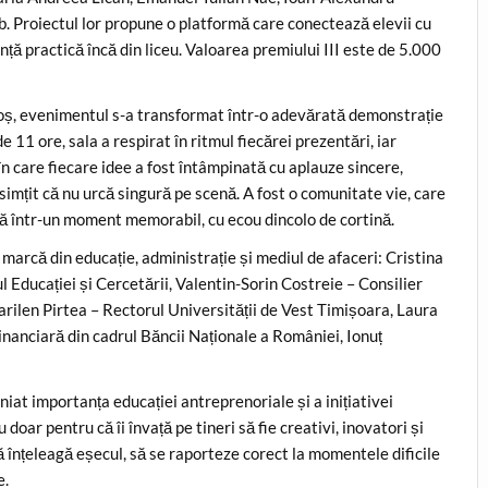
. Proiectul lor propune o platformă care conectează elevii cu
ță practică încă din liceu. Valoarea premiului III este de 5.000
oș, evenimentul s-a transformat într-o adevărată demonstrație
 11 ore, sala a respirat în ritmul fiecărei prezentări, iar
în care fiecare idee a fost întâmpinată cu aplauze sincere,
 simțit că nu urcă singură pe scenă. A fost o comunitate vie, care
agă într-un moment memorabil, cu ecou dincolo de cortină.
e marcă din educație, administrație și mediul de afaceri: Cristina
Educației și Cercetării, Valentin-Sorin Costreie – Consilier
rilen Pirtea – Rectorul Universității de Vest Timișoara, Laura
nanciară din cadrul Băncii Naționale a României, Ionuț
niat importanța educației antreprenoriale și a inițiativei
ar pentru că îi învață pe tineri să fie creativi, inovatori și
 să înțeleagă eșecul, să se raporteze corect la momentele dificile
e.