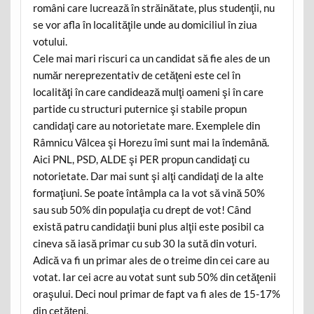
români care lucrează în străinătate, plus studenţii, nu
se vor afla în localităţile unde au domiciliul în ziua
votului.
Cele mai mari riscuri ca un candidat să fie ales de un
număr nereprezentativ de cetăţeni este cel în
localităţi în care candidează mulţi oameni şi în care
partide cu structuri puternice şi stabile propun
candidaţi care au notorietate mare. Exemplele din
Râmnicu Vâlcea şi Horezu îmi sunt mai la îndemână.
Aici PNL, PSD, ALDE şi PER propun candidaţi cu
notorietate. Dar mai sunt şi alţi candidaţi de la alte
formaţiuni. Se poate întâmpla ca la vot să vină 50%
sau sub 50% din populaţia cu drept de vot! Când
există patru candidaţii buni plus alţii este posibil ca
cineva să iasă primar cu sub 30 la sută din voturi.
Adică va fi un primar ales de o treime din cei care au
votat. Iar cei acre au votat sunt sub 50% din cetăţenii
oraşului. Deci noul primar de fapt va fi ales de 15-17%
din cetăţeni.