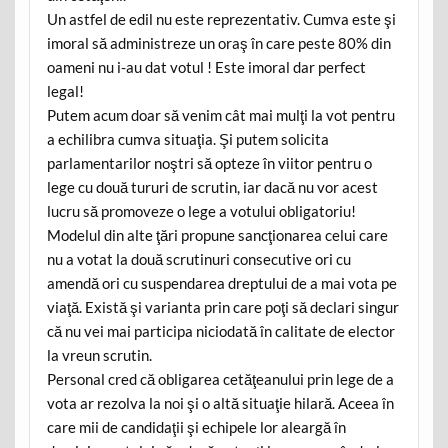
Un astfel de edil nu este reprezentativ. Cumva este şi
imoral să administreze un oraş în care peste 80% din
oameni nu i-au dat votul ! Este imoral dar perfect
legal!
Putem acum doar să venim cât mai mulţi la vot pentru
a echilibra cumva situaţia. Şi putem solicita
parlamentarilor noştri să opteze în viitor pentru o
lege cu două tururi de scrutin, iar dacă nu vor acest
lucru să promoveze o lege a votului obligatoriu!
Modelul din alte ţări propune sancţionarea celui care
nu a votat la două scrutinuri consecutive ori cu
amendă ori cu suspendarea dreptului de a mai vota pe
viaţă. Există şi varianta prin care poţi să declari singur
că nu vei mai participa niciodată în calitate de elector
la vreun scrutin.
Personal cred că obligarea cetăţeanului prin lege de a
vota ar rezolva la noi şi o altă situaţie hilară. Aceea în
care mii de candidaţii şi echipele lor aleargă în