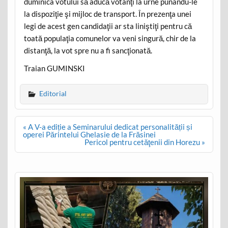
duminica votului să aducă votanţi la urne punându-le
la dispoziţie şi mijloc de transport. În prezenţa unei
legi de acest gen candidaţii ar sta liniştiţi pentru că
toată populaţia comunelor va veni singură, chir de la
distanţă, la vot spre nu a fi sancţionată.
Traian GUMINSKI
Editorial
Post
« A V-a ediție a Seminarului dedicat personalității și
navigation
operei Părintelui Ghelasie de la Frăsinei
Pericol pentru cetăţenii din Horezu »