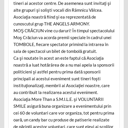
tineri ai acestor centre. De asemenea sunt invitaţi şi
alte grupuri şi solişti vocali din Râmnicu Vâlcea.
Asociaţia noastră fiind şi ea reprezentată de
cunoscutul grup THE ANGELS ARMONY.
MOŞ CRĂCIUN vine cu daruri! În timpul spectacolului
Moş Crăciun va acorda premii speciale în cadrul unei
TOMBOLE, fiecare spectator primind la intrarea în
sala de spectacol un bilet de tombolă gratuit.
Ca şi noutate în acest an este faptul că Asociaţia
noastră a luat hotărârea de a nu mai apela la sponsorii
politicieni şi astfel pentru prima dată sponsorii
principali ai acestui eveniment sunt tineri foşti
instituţionalizaţi, membrii ai Asociaţiei noastre, care
au contribuit la realizarea acestui eveniment.
Asociaţia More Than a S.M.I.L.E. şi VOLUNTARII
SMILE asigură buna organizare a evenimentului prin
cei 60 de voluntari care vor organiza, tot pentru prima
oară, un candy bar cu produse de patiserie realizate
de părinţii acestor voluntari, care sunt elevi ai şcolilor