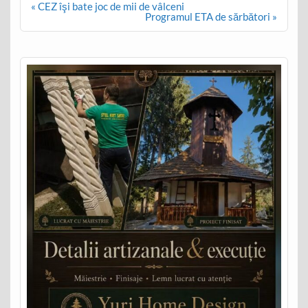
Post
« CEZ îşi bate joc de mii de vâlceni
navigation
Programul ETA de sărbători »