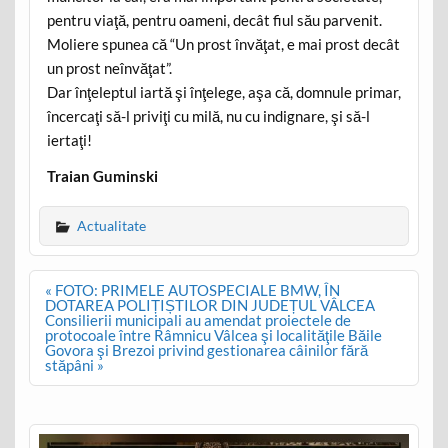
pentru viaţă, pentru oameni, decât fiul său parvenit.
Moliere spunea că “Un prost învăţat, e mai prost decât
un prost neînvăţat”.
Dar înţeleptul iartă şi înţelege, aşa că, domnule primar,
încercaţi să-l priviţi cu milă, nu cu indignare, şi să-l
iertaţi!
Traian Guminski
Actualitate
Post
« FOTO: PRIMELE AUTOSPECIALE BMW, ÎN
navigation
DOTAREA POLIȚIȘTILOR DIN JUDEȚUL VÂLCEA
Consilierii municipali au amendat proiectele de
protocoale între Râmnicu Vâlcea şi localităţile Băile
Govora şi Brezoi privind gestionarea câinilor fără
stăpâni »