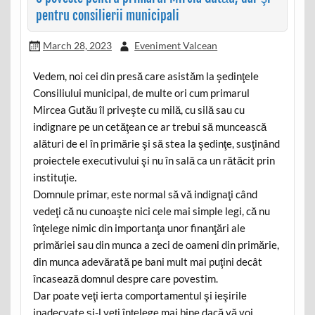
pentru consilierii municipali
March 28, 2023
Eveniment Valcean
Vedem, noi cei din presă care asistăm la şedinţele
Consiliului municipal, de multe ori cum primarul
Mircea Gutău îl priveşte cu milă, cu silă sau cu
indignare pe un cetăţean ce ar trebui să muncească
alături de el în primărie şi să stea la şedinţe, susţinând
proiectele executivului şi nu în sală ca un rătăcit prin
instituţie.
Domnule primar, este normal să vă indignaţi când
vedeţi că nu cunoaşte nici cele mai simple legi, că nu
înţelege nimic din importanţa unor finanţări ale
primăriei sau din munca a zeci de oameni din primărie,
din munca adevărată pe bani mult mai puţini decât
încasează domnul despre care povestim.
Dar poate veţi ierta comportamentul şi ieşirile
inadecvate şi-l veţi înţelege mai bine dacă vă voi