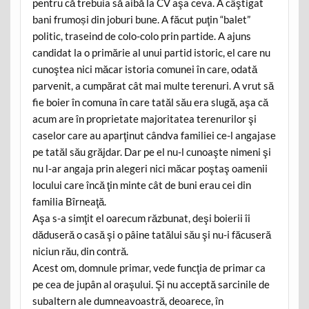
pentru că trebuia să aibă la CV aşa ceva. A câştigat
bani frumoși din joburi bune. A făcut puţin “balet”
politic, traseind de colo-colo prin partide. A ajuns
candidat la o primărie al unui partid istoric, el care nu
cunoştea nici măcar istoria comunei în care, odată
parvenit, a cumpărat cât mai multe terenuri. A vrut să
fie boier în comuna în care tatăl său era slugă, aşa că
acum are în proprietate majoritatea terenurilor şi
caselor care au aparţinut cândva familiei ce-l angajase
pe tatăl său grăjdar. Dar pe el nu-l cunoaşte nimeni şi
nu l-ar angaja prin alegeri nici măcar poştaş oamenii
locului care încă ţin minte cât de buni erau cei din
familia Bîrneaţă.
Aşa s-a simţit el oarecum răzbunat, deşi boierii îi
dăduseră o casă şi o pâine tatălui său şi nu-i făcuseră
niciun rău, din contră.
Acest om, domnule primar, vede funcţia de primar ca
pe cea de jupân al oraşului. Şi nu acceptă sarcinile de
subaltern ale dumneavoastră, deoarece, în