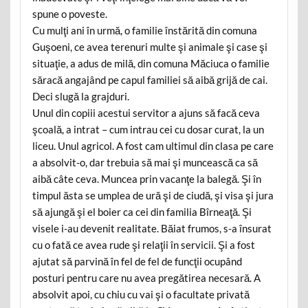
spune o poveste.
Cu mulţi ani în urmă, o familie înstărită din comuna
Guşoeni, ce avea terenuri multe şi animale şi case şi
situaţie, a adus de milă, din comuna Măciuca o familie
săracă angajând pe capul familiei să aibă grijă de cai.
Deci slugă la grajduri.
Unul din copiii acestui servitor a ajuns să facă ceva
şcoală, a intrat – cum intrau cei cu dosar curat, la un
liceu. Unul agricol. A fost cam ultimul din clasa pe care
a absolvit-o, dar trebuia să mai şi muncească ca să
aibă câte ceva. Muncea prin vacanţe la balegă. Şi în
timpul ăsta se umplea de ură şi de ciudă, şi visa şi jura
să ajungă şi el boier ca cei din familia Bîrneaţă. Şi
visele i-au devenit realitate. Băiat frumos, s-a însurat
cu o fată ce avea rude şi relaţii în servicii. Şi a fost
ajutat să parvină în fel de fel de funcţii ocupând
posturi pentru care nu avea pregătirea necesară. A
absolvit apoi, cu chiu cu vai şi o facultate privată