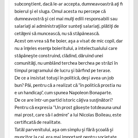
subconştient, dacă le-ar accepta, dumneavoastră aţi fi
boierul şi el sluga. Omul acesta nu percepe că
dumneavostră şi cei mai mulţi edili responsabili sau
salariaţi ai administraţiilor sunteţi salariaţi, plătiţi de
cetăţeni să muncească, nu să stăpânească.
Acest om vrea să fie boier, aşa a visat de mic copil, dar
nu a înţeles esenţa boieritului, a intelectualului care
stăpâneşte construind, clădind, dăruind unei
comunităţi, nu umblând terchea berchea pe străzi în
timpul programului de lucru şi bârfind pe terase.
De ce a insistat totuşi în politică, deşi avea un job
bun? Păi, pentru că a realizat că “în politică prostia nu
e un handicap”, cum spunea Napoleon Bonaparte.
De ce are într-un partid istoric câţiva susţinători?
Pentru că expresia “Un prost găsește totdeauna unul
mai prost, care să-l admire” a lui Nicolas Boileau, este
certificată de realitate.
Tatăl parvenitului, aşa om simplu şi fără şcoală şi
muncitor la cai, era mai important pentru societate,