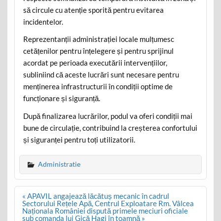
să circule cu atenție sporită pentru evitarea
incidentelor.
Reprezentanții administrației locale mulțumesc
cetățenilor pentru înțelegere și pentru sprijinul
acordat pe perioada executării intervențiilor,
subliniind că aceste lucrări sunt necesare pentru
menținerea infrastructurii în condiții optime de
funcționare și siguranță.
După finalizarea lucrărilor, podul va oferi condiții mai
bune de circulație, contribuind la creșterea confortului
și siguranței pentru toți utilizatorii.
Administratie
Post
« APAVIL angajează lăcătuș mecanic în cadrul
navigation
Sectorului Rețele Apă, Centrul Exploatare Rm. Vâlcea
Naționala României dispută primele meciuri oficiale
sub comanda lui Gică Hagi în toamnă »