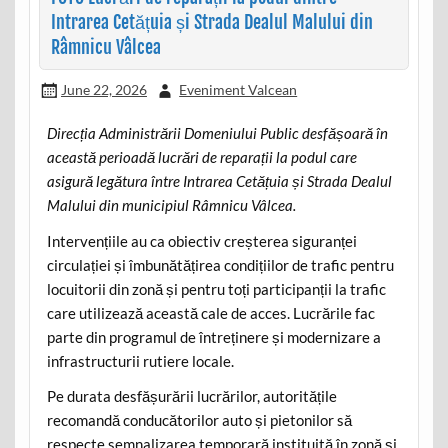
Intrarea Cetățuia și Strada Dealul Malului din
Râmnicu Vâlcea
June 22, 2026
Eveniment Valcean
Direcția Administrării Domeniului Public desfășoară în
această perioadă lucrări de reparații la podul care
asigură legătura între Intrarea Cetățuia și Strada Dealul
Malului din municipiul Râmnicu Vâlcea.
Intervențiile au ca obiectiv creșterea siguranței
circulației și îmbunătățirea condițiilor de trafic pentru
locuitorii din zonă și pentru toți participanții la trafic
care utilizează această cale de acces. Lucrările fac
parte din programul de întreținere și modernizare a
infrastructurii rutiere locale.
Pe durata desfășurării lucrărilor, autoritățile
recomandă conducătorilor auto și pietonilor să
respecte semnalizarea temporară instituită în zonă și