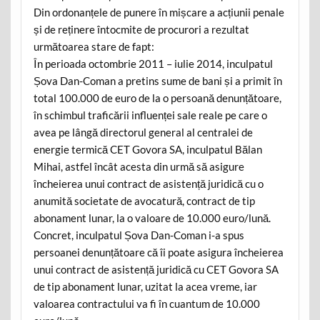
Din ordonanțele de punere în mișcare a acțiunii penale
și de reținere întocmite de procurori a rezultat
următoarea stare de fapt:
În perioada octombrie 2011 – iulie 2014, inculpatul
Șova Dan-Coman a pretins sume de bani și a primit în
total 100.000 de euro de la o persoană denunțătoare,
în schimbul traficării influenței sale reale pe care o
avea pe lângă directorul general al centralei de
energie termică CET Govora SA, inculpatul Bălan
Mihai, astfel încât acesta din urmă să asigure
încheierea unui contract de asistență juridică cu o
anumită societate de avocatură, contract de tip
abonament lunar, la o valoare de 10.000 euro/lună.
Concret, inculpatul Șova Dan-Coman i-a spus
persoanei denunțătoare că îi poate asigura încheierea
unui contract de asistență juridică cu CET Govora SA
de tip abonament lunar, uzitat la acea vreme, iar
valoarea contractului va fi în cuantum de 10.000