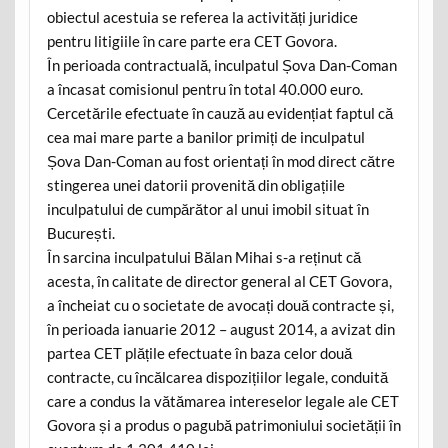
obiectul acestuia se referea la activități juridice
pentru litigiile în care parte era CET Govora.
În perioada contractuală, inculpatul Șova Dan-Coman
a încasat comisionul pentru în total 40.000 euro.
Cercetările efectuate în cauză au evidențiat faptul că
cea mai mare parte a banilor primiți de inculpatul
Șova Dan-Coman au fost orientați în mod direct către
stingerea unei datorii provenită din obligațiile
inculpatului de cumpărător al unui imobil situat în
București.
În sarcina inculpatului Bălan Mihai s-a reținut că
acesta, în calitate de director general al CET Govora,
a încheiat cu o societate de avocați două contracte și,
în perioada ianuarie 2012 – august 2014, a avizat din
partea CET plățile efectuate în baza celor două
contracte, cu încălcarea dispozițiilor legale, conduită
care a condus la vătămarea intereselor legale ale CET
Govora și a produs o pagubă patrimoniului societății în