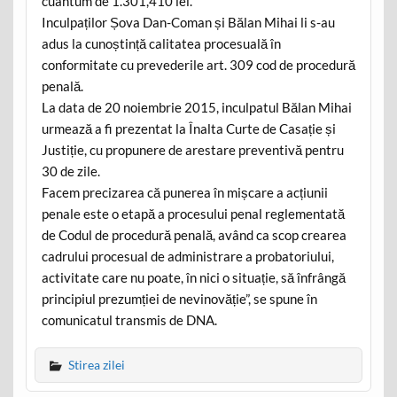
cuantum de 1.301,410 lei.
Inculpaților Șova Dan-Coman și Bălan Mihai li s-au
adus la cunoștință calitatea procesuală în
conformitate cu prevederile art. 309 cod de procedură
penală.
La data de 20 noiembrie 2015, inculpatul Bălan Mihai
urmează a fi prezentat la Înalta Curte de Casație și
Justiție, cu propunere de arestare preventivă pentru
30 de zile.
Facem precizarea că punerea în mișcare a acțiunii
penale este o etapă a procesului penal reglementată
de Codul de procedură penală, având ca scop crearea
cadrului procesual de administrare a probatoriului,
activitate care nu poate, în nici o situație, să înfrângă
principiul prezumției de nevinovăție”, se spune în
comunicatul transmis de DNA.
Stirea zilei