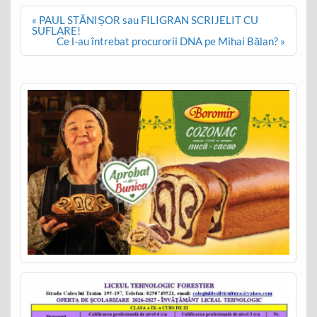
Post
« PAUL STĂNIȘOR sau FILIGRAN SCRIJELIT CU
navigation
SUFLARE!
Ce l-au întrebat procurorii DNA pe Mihai Bălan? »