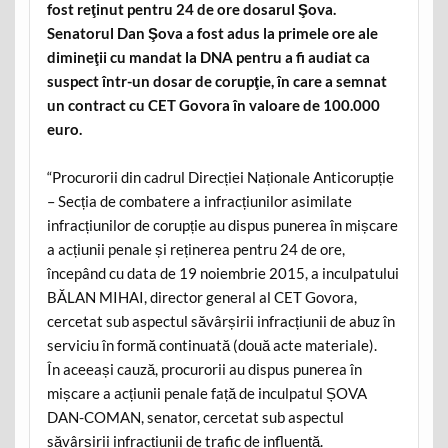
fost reţinut pentru 24 de ore dosarul Şova.
Senatorul Dan Şova a fost adus la primele ore ale
dimineţii cu mandat la DNA pentru a fi audiat ca
suspect într-un dosar de corupţie, în care a semnat
un contract cu CET Govora în valoare de 100.000
euro.
“Procurorii din cadrul Direcției Naționale Anticorupție
– Secția de combatere a infracțiunilor asimilate
infracțiunilor de corupție au dispus punerea în mișcare
a acțiunii penale și reținerea pentru 24 de ore,
începând cu data de 19 noiembrie 2015, a inculpatului
BĂLAN MIHAI, director general al CET Govora,
cercetat sub aspectul săvârșirii infracțiunii de abuz în
serviciu în formă continuată (două acte materiale).
În aceeași cauză, procurorii au dispus punerea în
mișcare a acțiunii penale față de inculpatul ȘOVA
DAN-COMAN, senator, cercetat sub aspectul
săvârșirii infracțiunii de trafic de influență.