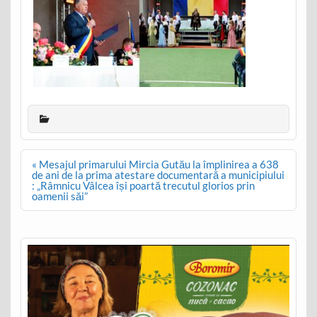
Post
« Mesajul primarului Mircia Gutău la împlinirea a 638
navigation
de ani de la prima atestare documentară a municipiului
: „Râmnicu Vâlcea își poartă trecutul glorios prin
oamenii săi”