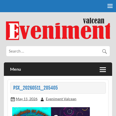
Skip
to
content
Eveniment Valcean
Menu
PSX_20260511_205405
May 11, 2026
Eveniment Valcean