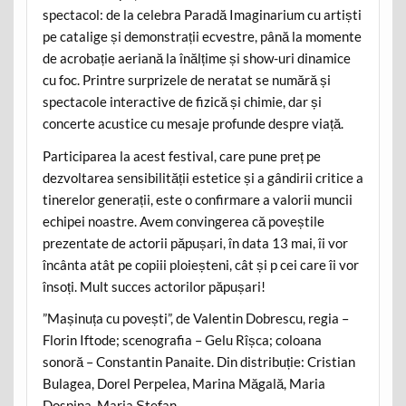
spectacol: de la celebra Paradă Imaginarium cu artiști
pe catalige și demonstrații ecvestre, până la momente
de acrobație aeriană la înălțime și show-uri dinamice
cu foc. Printre surprizele de neratat se numără și
spectacole interactive de fizică și chimie, dar și
concerte acustice cu mesaje profunde despre viață.
Participarea la acest festival, care pune preț pe
dezvoltarea sensibilității estetice și a gândirii critice a
tinerelor generații, este o confirmare a valorii muncii
echipei noastre. Avem convingerea că poveștile
prezentate de actorii păpușari, în data 13 mai, îi vor
încânta atât pe copiii ploieșteni, cât și p cei care îi vor
însoți. Mult succes actorilor păpușari!
”Mașinuța cu povești”, de Valentin Dobrescu, regia –
Florin Iftode; scenografia – Gelu Rîșca; coloana
sonoră – Constantin Panaite. Din distribuție: Cristian
Bulagea, Dorel Perpelea, Marina Măgală, Maria
Dospina, Maria Ștefan.