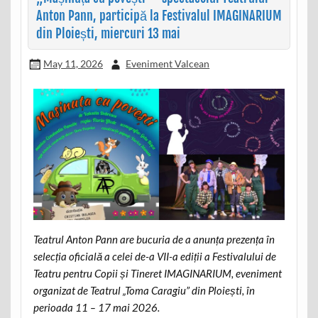
Anton Pann, participă la Festivalul IMAGINARIUM
din Ploiești, miercuri 13 mai
May 11, 2026
Eveniment Valcean
Teatrul Anton Pann are bucuria de a anunța prezența în
selecția oficială a celei de-a VII-a ediții a Festivalului de
Teatru pentru Copii și Tineret IMAGINARIUM, eveniment
organizat de Teatrul „Toma Caragiu” din Ploiești, în
perioada 11 – 17 mai 2026.