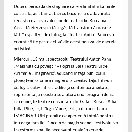
După o perioadă de stagnare care a limitat întâlnirile
culturale, asistăm astăzi cu bucurie la o adevărată
renaștere a festivalurilor de teatru din România.
Această efervescență regăsită transformă orașele
țării în spații vii de dialog, iar Teatrul Anton Pann este
onorat să fie parte activă din acest nou val de energie
artistică.
Miercuri, 13 mai, spectacolul Teatrului Anton Pann
„Mașinuța cu povești” va opri la Sala Teatrului de
Animație „Imaginario”, aducând în fața publicului
ploieștean o lume a magiei și a creativității. Într-un
dialog creativ între tradiție și contemporaneitate,
reprezentația noastră se alătură unui program dens,
ce reunește teatre consacrate din Galați, Reșița, Alba
Iulia, Pitești și Târgu Mureș. Ediția din acest an a
IMAGINARIUM promite o experiență totală pentru
întreaga familie. Dincolo de magia scenei, festivalul va
transforma spațiile neconventionale în zone de