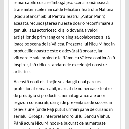
remarcabile cu care îmbogățesc scena românească,
transmitem cele mai calde felicitări Teatrului Național
„Radu Stanca” Sibiu! Pentru Teatrul „Anton Pann”,
această recunoașterea nu este doar o reconfirmare a
geniului său actoricesc, ci și o dovadă a valorii
artiștilor de prim rang care aleg să colaboreze și să
joace pe scena de la Vâlcea. Prezența lui Nicu Mihoc în
producțiile noastre este o adevărată onoare, iar
viitoarele sale proiecte la Râmnicu Vâlcea continuă să
inspire și să ridice standardele excelenței noastre
artistice.
Această nouă distincție se adaugă unui parcurs
profesional remarcabil, marcat de numeroase teatre
de prestigiu și producții cinematografice ale unor
regizori consacrați, dar și de prezența sa de succes în
televiziune (unde l-ați putut urmări până de curând în
serialul Groapa, interpretând rolul lui Sandu Vlahu).
Până acum Nicu Mihoc s-a bucurat de numeroase