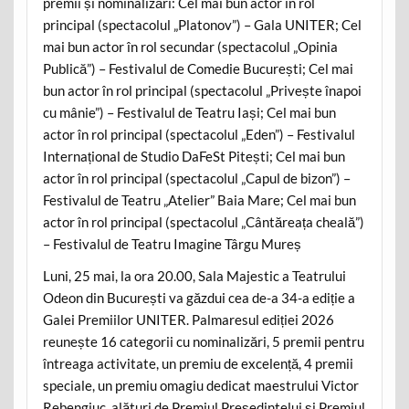
premii și nominalizări: Cel mai bun actor în rol
principal (spectacolul „Platonov”) – Gala UNITER; Cel
mai bun actor în rol secundar (spectacolul „Opinia
Publică”) – Festivalul de Comedie București; Cel mai
bun actor în rol principal (spectacolul „Privește înapoi
cu mânie”) – Festivalul de Teatru Iași; Cel mai bun
actor în rol principal (spectacolul „Eden”) – Festivalul
Internațional de Studio DaFeSt Pitești; Cel mai bun
actor în rol principal (spectacolul „Capul de bizon”) –
Festivalul de Teatru „Atelier” Baia Mare; Cel mai bun
actor în rol principal (spectacolul „Cântăreața cheală”)
– Festivalul de Teatru Imagine Târgu Mureș
Luni, 25 mai, la ora 20.00, Sala Majestic a Teatrului
Odeon din București va găzdui cea de-a 34-a ediție a
Galei Premiilor UNITER. Palmaresul ediției 2026
reunește 16 categorii cu nominalizări, 5 premii pentru
întreaga activitate, un premiu de excelență, 4 premii
speciale, un premiu omagiu dedicat maestrului Victor
Rebengiuc, alături de Premiul Președintelui și Premiul