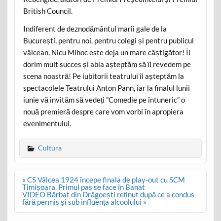
British Council.
Indiferent de deznodământul marii gale de la
București, pentru noi, pentru colegi și pentru publicul
vâlcean, Nicu Mihoc este deja un mare câștigător! Îi
dorim mult succes și abia așteptăm să îl revedem pe
scena noastră! Pe iubitorii teatrului îi așteptăm la
spectacolele Teatrului Anton Pann, iar la finalul lunii
iunie vă invităm să vedeți ”Comedie pe întuneric” o
nouă premieră despre care vom vorbi în apropiera
evenimentului.
Cultura
Post
« CS Vâlcea 1924 începe finala de play-out cu SCM
navigation
Timișoara. Primul pas se face în Banat
VIDEO Bărbat din Drăgoești reținut după ce a condus
fără permis și sub influența alcoolului »