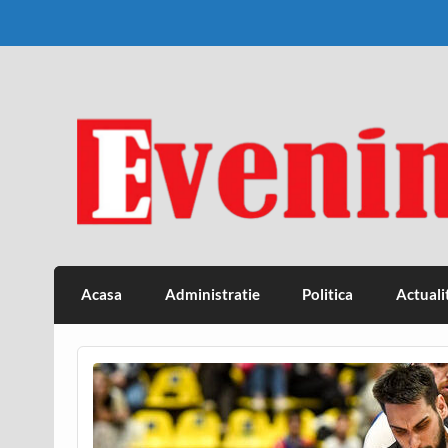
Skip
to
content
Eveniment Valcean
Acasa
Administratie
Politica
Actuali