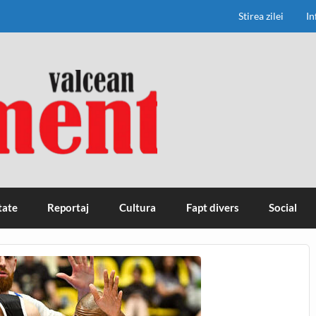
Stirea zilei
In
tate
Reportaj
Cultura
Fapt divers
Social