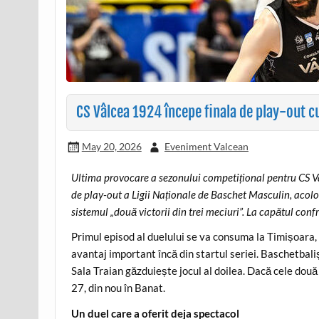
CS Vâlcea 1924 începe finala de play-out c
May 20, 2026
Eveniment Valcean
Ultima provocare a sezonului competițional pentru CS Vâl
de play-out a Ligii Naționale de Baschet Masculin, acol
sistemul „două victorii din trei meciuri”. La capătul conf
Primul episod al duelului se va consuma la Timișoara, 
avantaj important încă din startul seriei. Baschetbaliș
Sala Traian găzduiește jocul al doilea. Dacă cele două f
27, din nou în Banat.
Un duel care a oferit deja spectacol