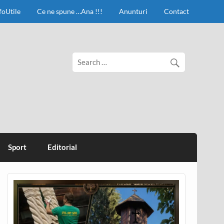
foUtile
Ce ne spune …Ana !!!
Anunturi
Contact
Sport
Editorial