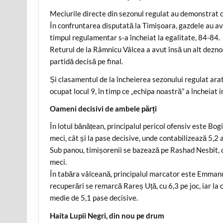
Meciurile directe din sezonul regulat au demonstrat că
În confruntarea disputată la Timișoara, gazdele au av
timpul regulamentar s-a încheiat la egalitate, 84-84.
Returul de la Râmnicu Vâlcea a avut însă un alt dezno
partidă decisă pe final.
Și clasamentul de la încheierea sezonului regulat ara
ocupat locul 9, în timp ce „echipa noastră” a încheiat i
Oameni decisivi de ambele părți
În lotul bănățean, principalul pericol ofensiv este Bog
meci, cât și la pase decisive, unde contabilizează 5,2 a
Sub panou, timișorenii se bazează pe Rashad Nesbit, c
meci.
În tabăra vâlceană, principalul marcator este Emmanu
recuperări se remarcă Rareș Uță, cu 6,3 pe joc, iar la c
medie de 5,1 pase decisive.
Haita Lupii Negri, din nou pe drum