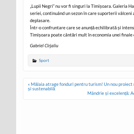
„Lupii Negri” nu vor fi singuri la Timișoara. Galeria H
seriei, continuând un sezon în care suporterii vâlceni 
deplasare.
Într-o confruntare care se anunță echilibrată și intens
Timișoara poate cântări mult în economia unei finale 
Gabriel Cîrjaliu
Sport
Post
« Mălaia atrage fonduri pentru turism! Un nou proiect
navigation
și sustenabilă
Mândrie și excelență: A