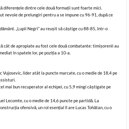
 diferențele dintre cele două formații sunt foarte mici.
ut nevoie de prelungiri pentru a se impune cu 96-91, după ce
dământ. „Lupii Negri” au reușit să câștige cu 88-85, într-o
tă cât de apropiate au fost cele două combatante: timișorenii au
mediat în spatele lor, pe poziția a 10-a.
ic Vujosevic, lider atât la puncte marcate, cu o medie de 18,4 pe
ssisturi.
el mai bun recuperator al echipei, cu 5,9 mingi câștigate pe
el Lecomte, cu o medie de 14,6 puncte pe partidă. La
onstrucția ofensivă, un rol esențial îl are Lucas Tohătan, cu o