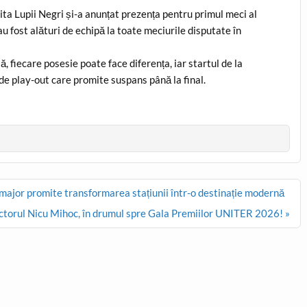
aita Lupii Negri și-a anunțat prezența pentru primul meci al
au fost alături de echipă la toate meciurile disputate în
ă, fiecare posesie poate face diferența, iar startul de la
de play-out care promite suspans până la final.
 major promite transformarea stațiunii într-o destinație modernă
ctorul Nicu Mihoc, în drumul spre Gala Premiilor UNITER 2026! »