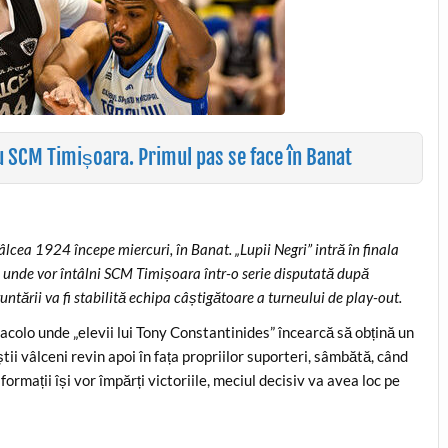
u SCM Timișoara. Primul pas se face în Banat
cea 1924 începe miercuri, în Banat. „Lupii Negri” intră în finala
o unde vor întâlni SCM Timișoara într-o serie disputată după
runtării va fi stabilită echipa câștigătoare a turneului de play-out.
acolo unde „elevii lui Tony Constantinides” încearcă să obțină un
tii vâlceni revin apoi în fața propriilor suporteri, sâmbătă, când
ormații își vor împărți victoriile, meciul decisiv va avea loc pe