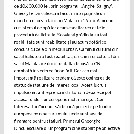
de 10.600.000 lei, prin programul „Anghel Saligny”.
Gheorghe Dinculescu a făcut în mai puțin de un
mandat ce nu s-a făcut în Malaia în 16 ani. A început
cu sistemul de apă iar acum canalizarea este în
procedură de licitație. Școala și grădinița au fost
reabilitate sunt reabilitate și au acum dotări ce
concura cu cele din mediul urban. Căminul cultural din
satul Săliștea a fost reabilitat, iar căminul cultural din
satul Malaia are documentația depusă la CNI
aprobată în vederea finanțării. Dar cea mai
importantă realizare credem că este obținerea de
statut de stațiune de interes local. Acest lucru a
impulsionat antreprenorii din turism deoarece pot
accesa fondurilor europene mult mai ușor. Cei
interesați au început să depună proiecte pe fonduri
europene pe nișa turismului unde sunt axe de
finanțare pentru stațiuni. Primarul Gheorghe
Dinculescu are și un program bine stabilit pe obiective