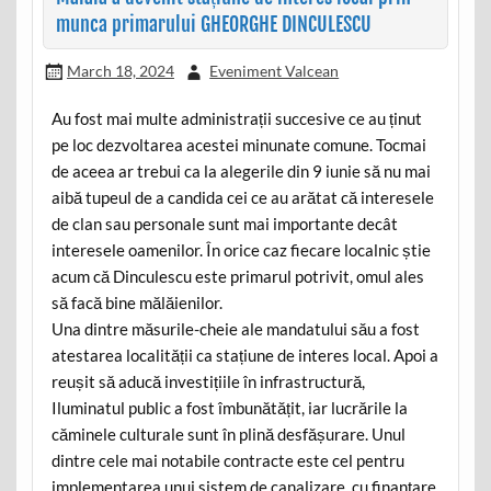
munca primarului GHEORGHE DINCULESCU
March 18, 2024
Eveniment Valcean
Au fost mai multe administrații succesive ce au ținut
pe loc dezvoltarea acestei minunate comune. Tocmai
de aceea ar trebui ca la alegerile din 9 iunie să nu mai
aibă tupeul de a candida cei ce au arătat că interesele
de clan sau personale sunt mai importante decât
interesele oamenilor. În orice caz fiecare localnic știe
acum că Dinculescu este primarul potrivit, omul ales
să facă bine mălăienilor.
Una dintre măsurile-cheie ale mandatului său a fost
atestarea localității ca stațiune de interes local. Apoi a
reușit să aducă investițiile în infrastructură,
Iluminatul public a fost îmbunătățit, iar lucrările la
căminele culturale sunt în plină desfășurare. Unul
dintre cele mai notabile contracte este cel pentru
implementarea unui sistem de canalizare, cu finanțare