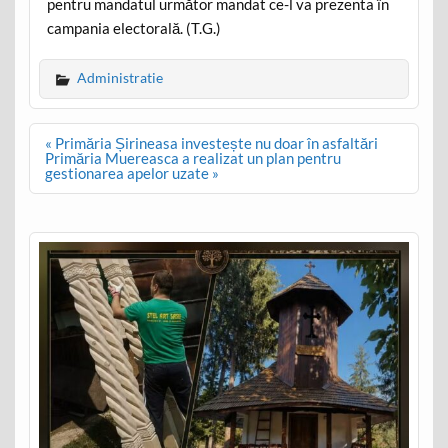
pentru mandatul următor mandat ce-l va prezenta în
campania electorală. (T.G.)
Administratie
Post
« Primăria Șirineasa investește nu doar în asfaltări
navigation
Primăria Muereasca a realizat un plan pentru
gestionarea apelor uzate »