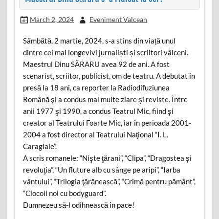
March 2, 2024
Eveniment Valcean
Sâmbătă, 2 martie, 2024, s-a stins din viață unul
dintre cei mai longevivi jurnaliști și scriitori vâlceni.
Maestrul Dinu SĂRARU avea 92 de ani. A fost
scenarist, scriitor, publicist, om de teatru. A debutat în
presă la 18 ani, ca reporter la Radiodifuziunea
Română şi a condus mai multe ziare şi reviste. Între
anii 1977 şi 1990, a condus Teatrul Mic, fiind şi
creator al Teatrului Foarte Mic, iar în perioada 2001-
2004 a fost director al Teatrului Naţional “I. L.
Caragiale”.
A scris romanele: “Nişte ţărani”, “Clipa”, “Dragostea şi
revoluţia”, “Un fluture alb cu sânge pe aripi”, “Iarba
vântului”, “Trilogia ţărănească”, “Crimă pentru pământ”,
“Ciocoii noi cu bodyguard”.
Dumnezeu să-l odihnească în pace!