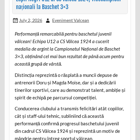
naționali la Baschet 3×3
July 2, 2026
Eveniment Valcean
Performanță remarcabilă pentru baschetul juvenil
vâlcean! Echipa U12 a CS Vâlcea 1924 a cucerit
medalia de argint la Campionatul Național de Baschet
3×3, obținând cel mai bun rezultat de până acum pentru
această grupă de vârstă.
Distincția reprezintă o răsplată a muncii depuse de
antrenorii Doru și Magda Moise, dar și a dedicării
tinerilor sportivi, care au demonstrat talent, ambiție și
spirit de echipă pe parcursul competiției.
Conducerea clubului a transmis felicitări atât copiilor,
cât și staff-ului tehnic, subliniind că această
performanță confirmă progresul baschetului juvenil
din cadrul CS Vâlcea 1924 și reprezintă un motiv de
mândrie pentru întreg sportul vâlcean.