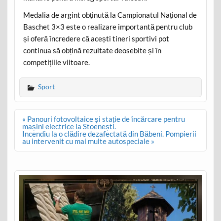
Medalia de argint obținută la Campionatul Național de
Baschet 3×3 este o realizare importantă pentru club
și oferă încredere că acești tineri sportivi pot
continua să obțină rezultate deosebite și în
competițiile viitoare.
Sport
Post
« Panouri fotovoltaice și stație de încărcare pentru
navigation
mașini electrice la Stoenești.
Incendiu la o clădire dezafectată din Băbeni. Pompierii
au intervenit cu mai multe autospeciale »