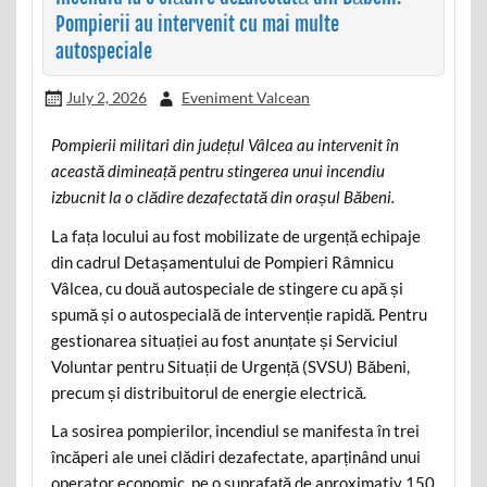
Pompierii au intervenit cu mai multe
autospeciale
July 2, 2026
Eveniment Valcean
Pompierii militari din județul Vâlcea au intervenit în
această dimineață pentru stingerea unui incendiu
izbucnit la o clădire dezafectată din orașul Băbeni.
La fața locului au fost mobilizate de urgență echipaje
din cadrul Detașamentului de Pompieri Râmnicu
Vâlcea, cu două autospeciale de stingere cu apă și
spumă și o autospecială de intervenție rapidă. Pentru
gestionarea situației au fost anunțate și Serviciul
Voluntar pentru Situații de Urgență (SVSU) Băbeni,
precum și distribuitorul de energie electrică.
La sosirea pompierilor, incendiul se manifesta în trei
încăperi ale unei clădiri dezafectate, aparținând unui
operator economic, pe o suprafață de aproximativ 150