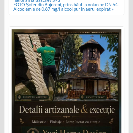
FOTO Șofer din Bujoreni, prins băut la volan pe DN 64.
Alcoolemie de 0,87 mg/l alcool pur în aerul expirat »