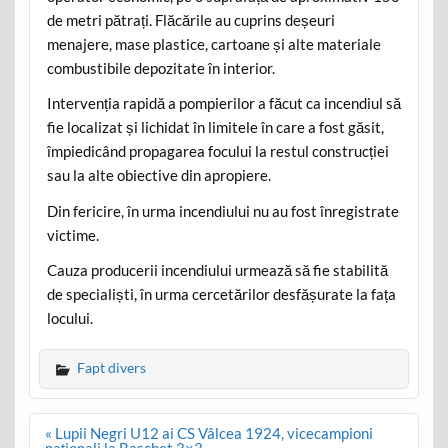
de metri pătrați. Flăcările au cuprins deșeuri
menajere, mase plastice, cartoane și alte materiale
combustibile depozitate în interior.
Intervenția rapidă a pompierilor a făcut ca incendiul să
fie localizat și lichidat în limitele în care a fost găsit,
împiedicând propagarea focului la restul construcției
sau la alte obiective din apropiere.
Din fericire, în urma incendiului nu au fost înregistrate
victime.
Cauza producerii incendiului urmează să fie stabilită
de specialiști, în urma cercetărilor desfășurate la fața
locului.
Fapt divers
Post
« Lupii Negri U12 ai CS Vâlcea 1924, vicecampioni
navigation
naționali la Baschet 3×3