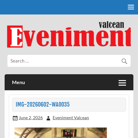
Skip
to
content
Eveniment Valcean
Menu
IMG-20260602-WA0035
June 2, 2026
Eveniment Valcean