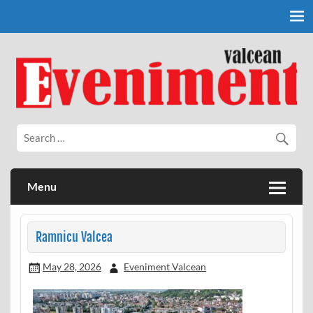
Skip
to
content
Eveniment Valcean
Menu
Ramnicu Valcea
May 28, 2026
Eveniment Valcean