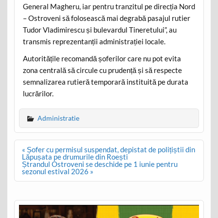
General Magheru, iar pentru tranzitul pe direcția Nord
– Ostroveni să folosească mai degrabă pasajul rutier
Tudor Vladimirescu și bulevardul Tineretului”, au
transmis reprezentanții administrației locale.
Autoritățile recomandă șoferilor care nu pot evita
zona centrală să circule cu prudență și să respecte
semnalizarea rutieră temporară instituită pe durata
lucrărilor.
Administratie
Post
« Șofer cu permisul suspendat, depistat de polițiștii din
navigation
Lăpușata pe drumurile din Roești
Ștrandul Ostroveni se deschide pe 1 iunie pentru
sezonul estival 2026 »