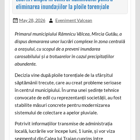
eliminarea inundațiilor la ploile torențiale
May 28, 2026
Eveniment Valcean
Primarul municipiului Râmnicu Vâlcea, Mircia Gutău, a
dispus demararea unor lucrări complexe în zona centrală
a orașului, cu scopul de a preveni inundarea
carosabilului și a trotuarelor în cazul precipitațiilor
abundente.
Decizia vine după ploile torențiale de la sfârșitul
săptămânii trecute, care au creat probleme serioase
în centrul municipiului. În urma unei ședințe tehnice
convocate de edil cu reprezentanții societății, au fost
stabilite măsuri concrete pentru modernizarea
sistemului de colectare a apelor pluviale.
Potrivit informațiilor transmise de administrația
locală, lucrările vor începe luni, 1 iunie, și vor viza
segmentul din Calea lui Traian cuprins între