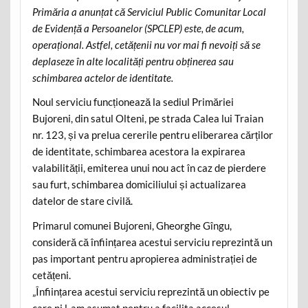
Primăria a anunțat că Serviciul Public Comunitar Local
de Evidență a Persoanelor (SPCLEP) este, de acum,
operațional. Astfel, cetățenii nu vor mai fi nevoiți să se
deplaseze în alte localități pentru obținerea sau
schimbarea actelor de identitate.
Noul serviciu funcționează la sediul Primăriei
Bujoreni, din satul Olteni, pe strada Calea lui Traian
nr. 123, și va prelua cererile pentru eliberarea cărților
de identitate, schimbarea acestora la expirarea
valabilității, emiterea unui nou act în caz de pierdere
sau furt, schimbarea domiciliului și actualizarea
datelor de stare civilă.
Primarul comunei Bujoreni, Gheorghe Gîngu,
consideră că înființarea acestui serviciu reprezintă un
pas important pentru apropierea administrației de
cetățeni.
„Înființarea acestui serviciu reprezintă un obiectiv pe
care ni l-am asumat pentru a facilita accesul