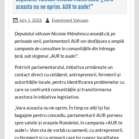
aceasta nu ne oprim. AUR te aude!”
July 1, 2026
Eveniment Valcean
Deputatul vâlcean Nicolae Mândrescu anunță că, pe
perioada verii, parlamentarii AUR vor desfășura o amplă
campanie de consultare în comunitățile din întreaga
țară, sub sloganul „AUR te aude!”.
Potrivit parlamentarului, inițiativa urmărește un
contact direct cu cetățenii, antreprenorii, fermierii și
autoritățile locale, pentru identificarea problemelor cu
care se confruntă comunitățile și transformarea
acestora în inițiative legislative.
„Vara aceasta nu ne oprim. În timp ce alții își fac
bagajele pentru concediu, parlamentarii AUR pornesc
spre satele și orașele României, în campania «AUR te
aude!». Vom sta de vorbă cu oamenii, cu antreprenorii,
cu fermierii și cu primarii care își cunosc localitatea