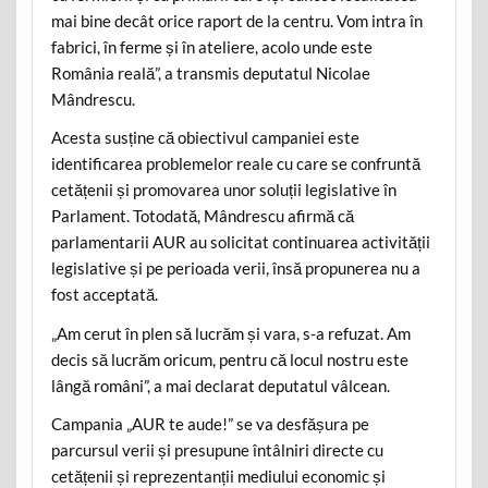
mai bine decât orice raport de la centru. Vom intra în
fabrici, în ferme și în ateliere, acolo unde este
România reală”, a transmis deputatul Nicolae
Mândrescu.
Acesta susține că obiectivul campaniei este
identificarea problemelor reale cu care se confruntă
cetățenii și promovarea unor soluții legislative în
Parlament. Totodată, Mândrescu afirmă că
parlamentarii AUR au solicitat continuarea activității
legislative și pe perioada verii, însă propunerea nu a
fost acceptată.
„Am cerut în plen să lucrăm și vara, s-a refuzat. Am
decis să lucrăm oricum, pentru că locul nostru este
lângă români”, a mai declarat deputatul vâlcean.
Campania „AUR te aude!” se va desfășura pe
parcursul verii și presupune întâlniri directe cu
cetățenii și reprezentanții mediului economic și