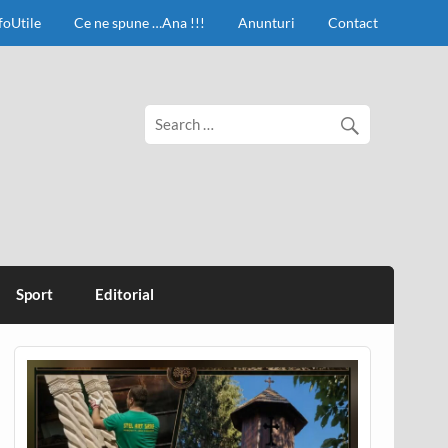
foUtile
Ce ne spune …Ana !!!
Anunturi
Contact
Sport
Editorial