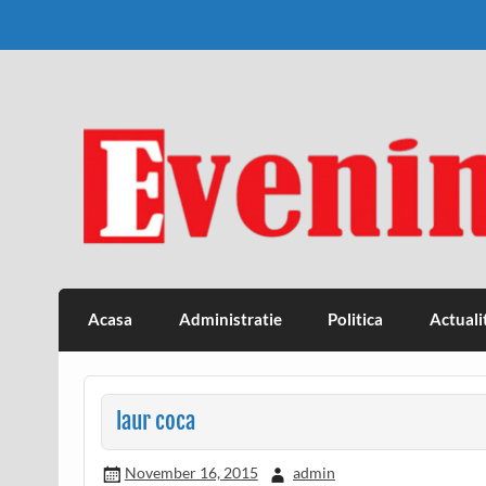
Skip
to
content
Eveniment Valcean
Acasa
Administratie
Politica
Actuali
laur coca
November 16, 2015
admin