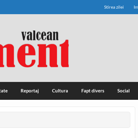
Stirea zilei
In
tate
Reportaj
Cultura
Fapt divers
Social