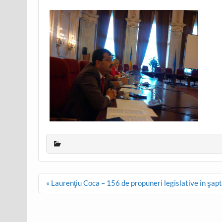
Post
« Laurenţiu Coca – 156 de propuneri legislative în şapt
navigation