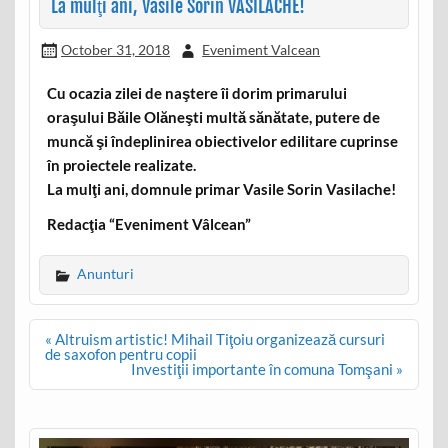
La mulţi ani, Vasile Sorin VASILACHE!
October 31, 2018
Eveniment Valcean
Cu ocazia zilei de naştere îi dorim primarului
oraşului Băile Olăneşti multă sănătate, putere de
muncă şi îndeplinirea obiectivelor edilitare cuprinse
în proiectele realizate.
La mulţi ani, domnule primar Vasile Sorin Vasilache!
Redacţia “Eveniment Vâlcean”
Anunturi
Post
« Altruism artistic! Mihail Tiţoiu organizează cursuri
navigation
de saxofon pentru copii
Investiţii importante în comuna Tomşani »