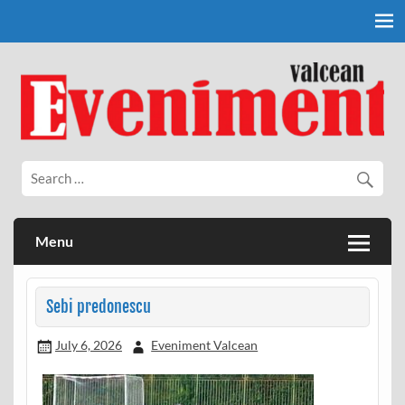
Skip
to
content
Eveniment Valcean
Menu
Sebi predonescu
July 6, 2026
Eveniment Valcean