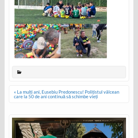
Post
« La mulți ani, Eusebiu Predonescu! Polițistul vâlcean
navigation
care la 50 de ani continuă să schimbe vieți