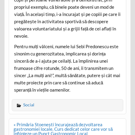
propriul exemplu, că binele poate deveni un mod de
viață. În același timp, i-a încurajat și pe copiii pe care îi
pregătește în activitatea sportivă să descopere
valoarea voluntariatului și a grijii față de cei aflați în
nevoie.
Pentru mulți vâlceni, numele lui Sebi Predonescu este
sinonim cu generozitatea, implicarea și dorința
sinceră de a-i ajuta pe ceilalți. La împlinirea unei
frumoase cifre rotunde, 50 de ani, îi transmitem un
sincer „La mulți ani!”, multă sănătate, putere și cât mai
multe proiecte prin care să continue să aducă
speranță în viețile oamenilor.
Social
Post
« Primăria Stoenești încurajează dezvoltarea
navigation
gastronomiei locale. Curs dedicat celor care vor să
înființeze un Punct Gastronomic Local