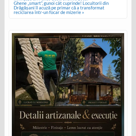
Ghene „smart”, gunoi cât cuprinde! Locuitorii din
Drăgășani îl acuză pe primar că a transformat
reciclarea într-un focar de mizerie »