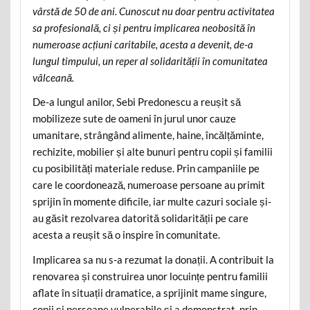
vârstă de 50 de ani. Cunoscut nu doar pentru activitatea
sa profesională, ci și pentru implicarea neobosită în
numeroase acțiuni caritabile, acesta a devenit, de-a
lungul timpului, un reper al solidarității în comunitatea
vâlceană.
De-a lungul anilor, Sebi Predonescu a reușit să
mobilizeze sute de oameni în jurul unor cauze
umanitare, strângând alimente, haine, încălțăminte,
rechizite, mobilier și alte bunuri pentru copii și familii
cu posibilități materiale reduse. Prin campaniile pe
care le coordonează, numeroase persoane au primit
sprijin în momente dificile, iar multe cazuri sociale și-
au găsit rezolvarea datorită solidarității pe care
acesta a reușit să o inspire în comunitate.
Implicarea sa nu s-a rezumat la donații. A contribuit la
renovarea și construirea unor locuințe pentru familii
aflate în situații dramatice, a sprijinit mame singure,
copii și persoane vulnerabile și a demonstrat, prin