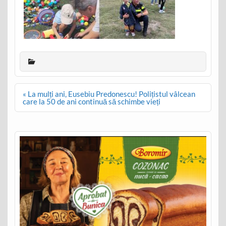
Post
« La mulți ani, Eusebiu Predonescu! Polițistul vâlcean
navigation
care la 50 de ani continuă să schimbe vieți