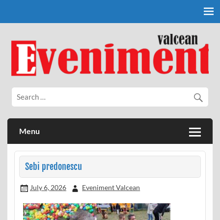
Skip
to
content
Eveniment Valcean
Menu
Sebi predonescu
July 6, 2026
Eveniment Valcean