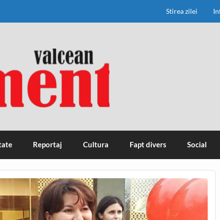
Stirea zilei
In
tate
Reportaj
Cultura
Fapt divers
Social