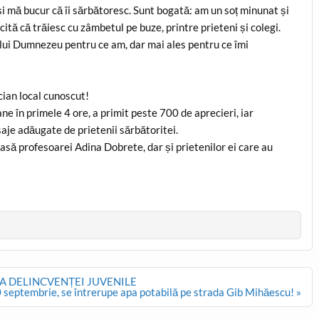
 şi mă bucur că îi sărbătoresc. Sunt bogată: am un soț minunat și
cită că trăiesc cu zâmbetul pe buze, printre prieteni și colegi.
nului Dumnezeu pentru ce am, dar mai ales pentru ce îmi
cian local cunoscut!
e în primele 4 ore, a primit peste 700 de aprecieri, iar
aje adăugate de prietenii sărbătoritei.
oasă profesoarei Adina Dobrete, dar și prietenilor ei care au
A DELINCVENȚEI JUVENILE
 septembrie, se întrerupe apa potabilă pe strada Gib Mihăescu! »