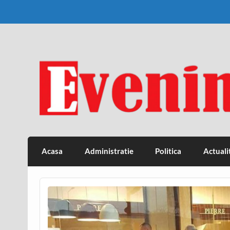
Skip
to
content
Eveniment Valcean
Acasa
Administratie
Politica
Actuali