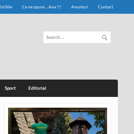
foUtile
Ce ne spune …Ana !!!
Anunturi
Contact
Sport
Editorial