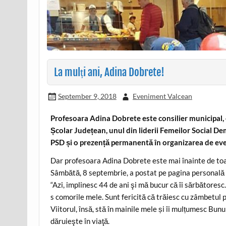
La mulți ani, Adina Dobrete!
September 9, 2018
Eveniment Valcean
Profesoara Adina Dobrete este consilier municipal,
Școlar Județean, unul din liderii Femeilor Social De
PSD și o prezență permanentă în organizarea de eve
Dar profesoara Adina Dobrete este mai înainte de toat
Sâmbătă, 8 septembrie, a postat pe pagina personală
“Azi, implinesc 44 de ani şi mă bucur că îi sărbătoresc
s comorile mele. Sunt fericită că trăiesc cu zâmbetul pe
Viitorul, însă, stă în mainile mele și îi mulțumesc Bu
dăruieşte în viaţă.