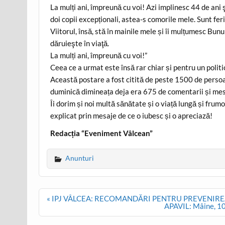
La mulți ani, împreună cu voi! Azi implinesc 44 de ani
doi copii excepționali, astea-s comorile mele. Sunt feri
Viitorul, însă, stă în mainile mele și îi mulțumesc Bu
dăruieşte în viaţă.
La mulți ani, împreună cu voi!”
Ceea ce a urmat este însă rar chiar și pentru un politi
Această postare a fost citită de peste 1500 de persoan
duminică dimineața deja era 675 de comentarii și mes
Îi dorim și noi multă sănătate și o viață lungă și frum
explicat prin mesaje de ce o iubesc și o apreciază!
Redacția “Eveniment Vâlcean”
Anunturi
Post
« IPJ VÂLCEA: RECOMANDĂRI PENTRU PREVENIRE
navigation
APAVIL: Mâine, 10