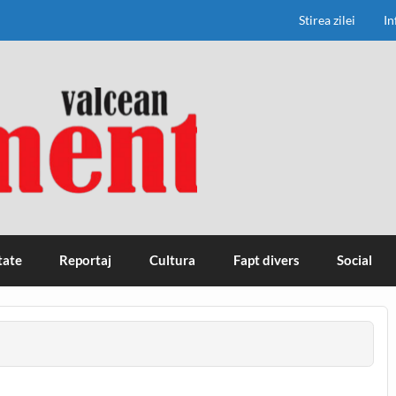
Stirea zilei
In
tate
Reportaj
Cultura
Fapt divers
Social