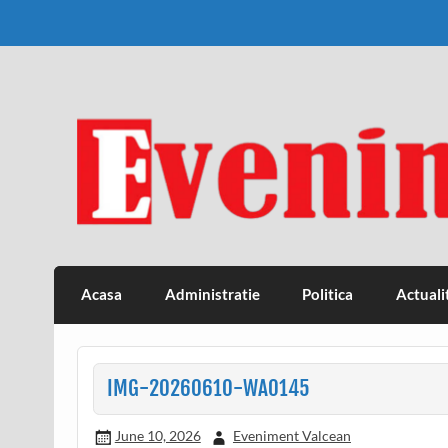
Skip
to
content
Eveniment Valcean
Acasa
Administratie
Politica
Actuali
IMG-20260610-WA0145
June 10, 2026
Eveniment Valcean