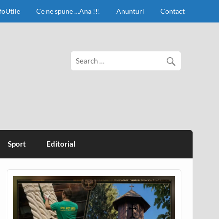
foUtile
Ce ne spune …Ana !!!
Anunturi
Contact
Sport
Editorial